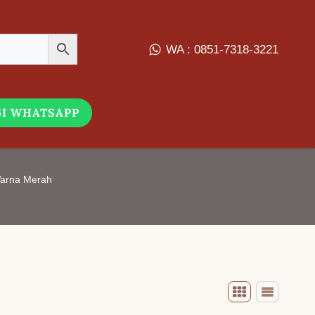
WA : 0851-7318-3221
 Garis Nok Bawah Warna
I WHATSAPP
Warna Merah