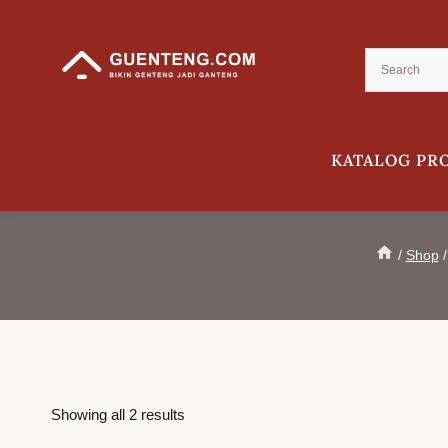
Skip
to
content
Aksesoris Genteng Bet
KATALOG PR
/
Shop
/
Showing all 2 results