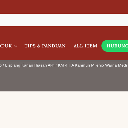
ODUK
TIPS & PANDUAN
ALL ITEM
HUBUNG
Akhir KM 4 HA Kanmuri Mile
p
/
Lisplang Kanan Hiasan Akhir KM 4 HA Kanmuri Milenio Warna Medi