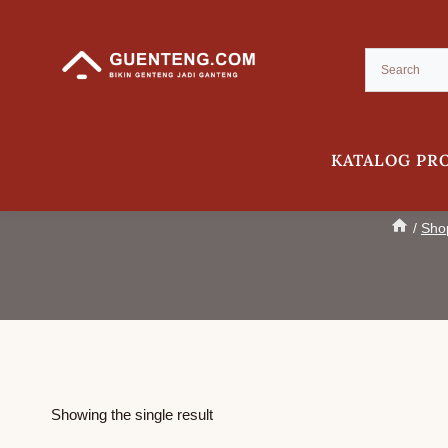
Skip
to
content
KATALOG PR
Lisplang Kanan Hiasan 
/
Sho
Showing the single result