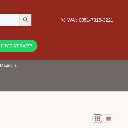
WA : 0851-7318-3221
I WHATSAPP
nio Warna Medi Magnolia
 Magnolia