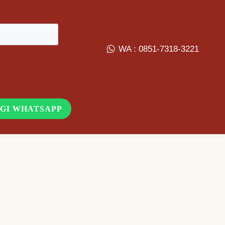
10B (Right Two Forked
WA : 0851-7318-3221
ange
GI WHATSAPP