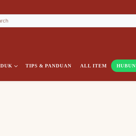
oris Genteng Keramik KIA S
range
amik KIA S10B (Right Two Forked Ridge) Warna Citrine Or
ODUK
TIPS & PANDUAN
ALL ITEM
HUBUN