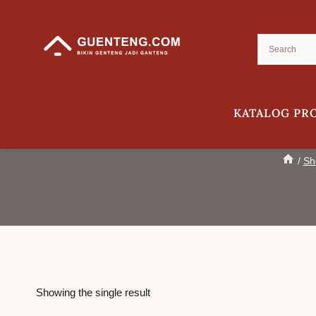
Skip
to
content
KATALOG PR
Polycarbonate TWINLIT
/
Sh
Showing the single result