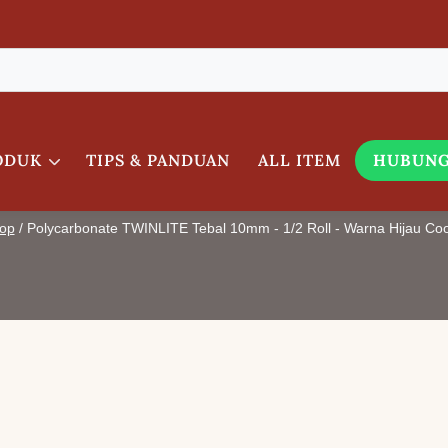
ODUK
TIPS & PANDUAN
ALL ITEM
HUBUNG
E Tebal 10mm - 1/2 Roll - 
op
/
Polycarbonate TWINLITE Tebal 10mm - 1/2 Roll - Warna Hijau Co