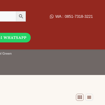
WA : 0851-7318-3221
I WHATSAPP
Warna Hijau Cool Green
ol Green