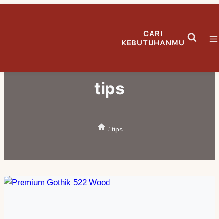
Skip
to
CARI
content
KEBUTUHANMU
tips
/
tips