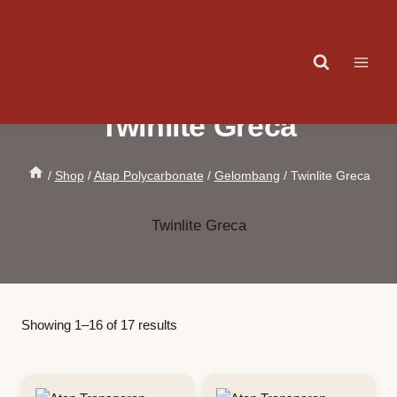
Skip
to
content
Twinlite Greca
/
Shop
/
Atap Polycarbonate
/
Gelombang
/
Twinlite Greca
Twinlite Greca
Showing 1–16 of 17 results