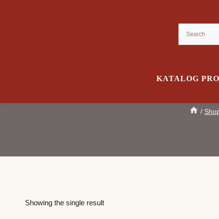
Skip
to
content
KATALOG PR
/
Sho
Showing the single result