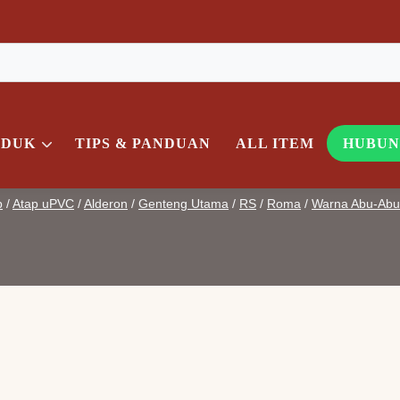
1 Meter
ODUK
TIPS & PANDUAN
ALL ITEM
HUBUN
p
/
Atap uPVC
/
Alderon
/
Genteng Utama
/
RS
/
Roma
/
Warna Abu-Abu