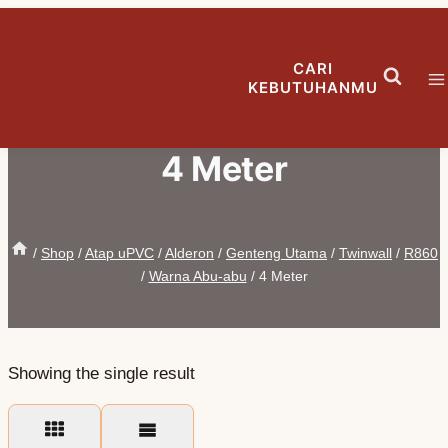
Skip
to
CARI
content
KEBUTUHANMU
4 Meter
/
Shop
/
Atap uPVC
/
Alderon
/
Genteng Utama
/
Twinwall
/
R860
/
Warna Abu-abu
/
4 Meter
Showing the single result