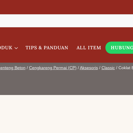
ODUK
TIPS & PANDUAN
ALL ITEM
HUBUNG
Coklat Elegant Brown
enteng Beton
/
Cengkareng Permai (CP)
/
Aksesoris
/
Classic
/
Coklat 