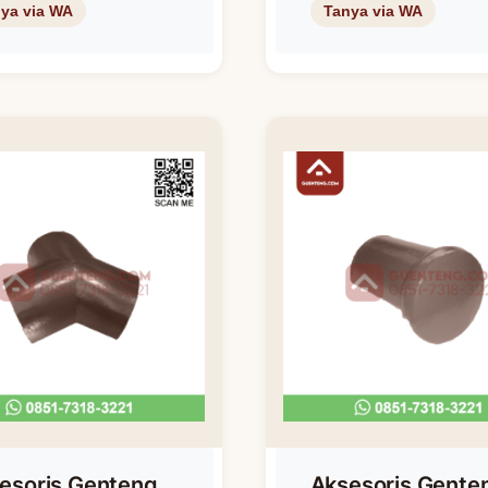
lat Elegant
Samping Lisplan
own
Kiri Kanan Warna
Coklat Elegant
Brown
esoris Genteng
Aksesoris Gente