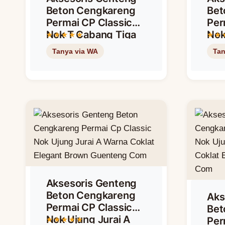
Beton Cengkareng
Bet
Permai CP Classic
Per
Nok T Cabang Tiga
Nok
Arah Warna Coklat
Ara
Elegant Brown
Ele
Aksesoris Genteng
Beton Cengkareng
Aks
Permai CP Classic
Bet
Nok Ujung Jurai A
Per