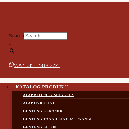
Skip
to
content
Search
Green
×
/
Shop
/
Genteng Keramik
/
Kanmuri
/
Espanica
/
WA : 0851-7318-3221
Aksesoris
/
Green
KATALOG PRODUK
ATAP BITUMEN SHINGLES
ATAP ONDULINE
GENTENG KERAMIK
Showing 1–16 of 27 results
GENTENG TANAH LIAT JATIWANGI
GENTENG BETON