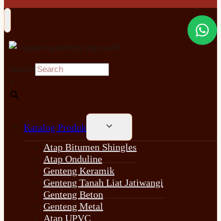
Search
×
TOGGLE
Katalog Produk
CHILD
MENU
Atap Bitumen Shingles
Atap Onduline
Genteng Keramik
Genteng Tanah Liat Jatiwangi
Genteng Beton
Genteng Metal
Atap UPVC