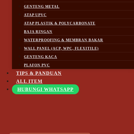
GENTENG METAL
ATAP UPVC
ATAP PLASTIK & POLYCARBONATE
BAJA RINGAN
WATERPROOFING & MEMBRAN BAKAR
WALL PANEL (ACP, WPC, FLEXITILE)
Aksesoris Special (Ayam) KE 16 Kanmuri
GENTENG KACA
Espanica Warna Green – Hijau – Ijo
PLAFON PVC
TIPS & PANDUAN
ALL ITEM
Jual Aksesoris Special (Ayam) KE 16
HUBUNGI WHATSAPP
Kanmuri Espanica Warna Green – Hijau – Ijo
Termurah Terlaris Terbaik di Jakarta Bogor
Depok Tangerang Bekasi, Pesan Lewat Wa
Sekarang di 0851-7318-3221