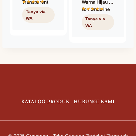
Transparent
Warna Hijau /
Onduclair /
Ijo / Onduline
Transparan
Screw Green
M4.8X66 Ph2
KATALOG PRODUK
HUBUNGI KAMI