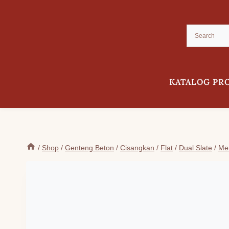
Skip
to
content
KATALOG PR
/
Shop
/
Genteng Beton
/
Cisangkan
/
Flat
/
Dual Slate
/
Me