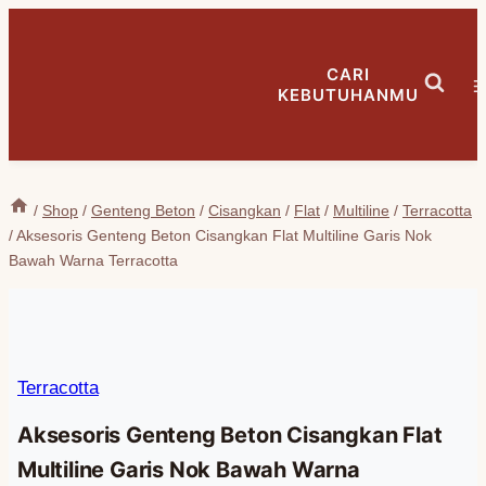
Skip
to
CARI
content
KEBUTUHANMU
/
Shop
/
Genteng Beton
/
Cisangkan
/
Flat
/
Multiline
/
Terracotta
/
Aksesoris Genteng Beton Cisangkan Flat Multiline Garis Nok
Bawah Warna Terracotta
Terracotta
Aksesoris Genteng Beton Cisangkan Flat
Multiline Garis Nok Bawah Warna