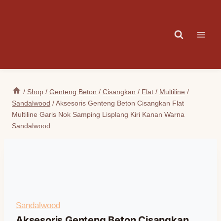
Skip
to
content
/
Shop
/
Genteng Beton
/
Cisangkan
/
Flat
/
Multiline
/
Sandalwood
/
Aksesoris Genteng Beton Cisangkan Flat
Multiline Garis Nok Samping Lisplang Kiri Kanan Warna
Sandalwood
Sandalwood
Aksesoris Genteng Beton Cisangkan