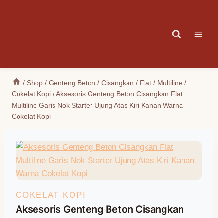
Skip
to
content
/
Shop
/
Genteng Beton
/
Cisangkan
/
Flat
/
Multiline
/
Cokelat Kopi
/
Aksesoris Genteng Beton Cisangkan Flat
Multiline Garis Nok Starter Ujung Atas Kiri Kanan Warna
Cokelat Kopi
COKELAT KOPI
Aksesoris Genteng Beton Cisangkan