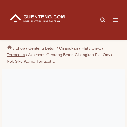
Skip
to
content
/
Shop
/
Genteng Beton
/
Cisangkan
/
Flat
/
Onyx
/
Terracotta
/
Aksesoris Genteng Beton Cisangkan Flat Onyx
Nok Siku Warna Terracotta