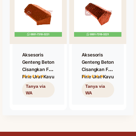
Aksesoris
Aksesoris
Genteng Beton
Genteng Beton
Cisangkan Flat
Cisangkan Flat
Pine Urat Kayu
Pine Urat Kayu
Nok Ujung
Nok Starter
Jure Jurai
Ujung Atas Kiri
Warna
Kanan Warna
Terracotta
Terracotta