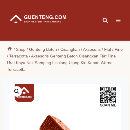
Skip
to
content
/
Shop
/
Genteng Beton
/
Cisangkan
/
Aksesoris
/
Flat
/
Pine
/
Terracotta
/
Aksesoris Genteng Beton Cisangkan Flat Pine
Urat Kayu Nok Samping Lisplang Ujung Kiri Kanan Warna
Terracotta