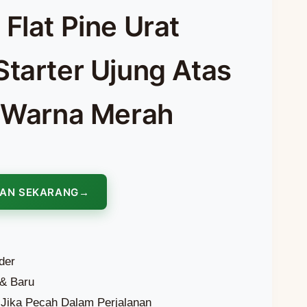
Flat Pine Urat
tarter Ujung Atas
n Warna Merah
NAN SEKARANG
der
 & Baru
Jika Pecah Dalam Perjalanan