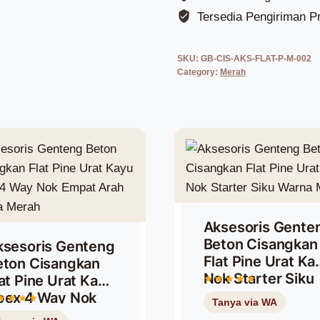
Tersedia Pengiriman Pr
SKU:
GB-CIS-AKS-FLAT-P-M-002
Category:
Merah
Aksesoris Gente
Beton Cisangkan
ksesoris Genteng
Flat Pine Urat Ka
eton Cisangkan
Nok Starter Siku
at Pine Urat Kayu
Warna Merah
pex 4 Way Nok
mpat Arah Warna