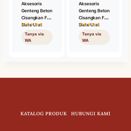
Aksesoris
Aksesoris
Genteng Beton
Genteng Beton
Cisangkan Flat
Cisangkan Flat
Slate Urat
Slate Urat
Batu Nok
Batu Apex 3
Bawah Warna
Way Nok Tiga
Cokelat Kopi
Arah Warna
Cokelat Kopi
KATALOG PRODUK
HUBUNGI KAMI