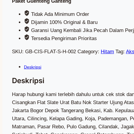
Paket Guenteng Ganteng
Tidak Ada Minimum Order
Dijamin 100% Original & Baru
Garansi Uang Kembali Jika Pecah Dalam Perj
Tersedia Pengiriman Prioritas
SKU:
GB-CIS-FLAT-S-H-002
Category:
Hitam
Tag:
Aks
Harap hubungi kami terlebih dahulu untuk cek stok dan biaya kirim Wa (0851-7318-3221) — Kami Adalah Toko Genteng Yang menjual Aksesoris Genteng Beton Cisangkan Flat Slate Urat Batu Nok Starter Ujung Atas Kiri Kanan Warna HitamDi Jakarta Bogor Depok Tangerang Bekasi Terdekat, Terlaris, Terbaik, Termurah, Di Jakarta Bogor Depok Tangerang Bekasi, Kab. Kepulauan Seribu, Kota Jakarta Barat, Kota Jakarta Pusat, Kota Jakarta Selatan, Kota Jakarta Timur, Kota Jakarta Utara, Cilincing, Kelapa Gading, Koja, Pademangan, Penjaringan, Tanjung Priok, Cakung, Cipayung, Ciracas, Duren Sawit, Jatinegara, Kramat Jati, Makasar, Matraman, Pasar Rebo, Pulo Gadung, Cilandak, Jagakarsa, Kebayoran Baru, Kebayoran Lama, Mampang Prapatan, Pancoran, Pasar Minggu, Pesanggrahan, Setiabudi, Tebet, Cengkareng, Grogol Petamburan, Taman Sari, Tambora, Kebon Jeruk, Kalideres, Palmerah, Kembangan, Kepulauan Seribu Utara, Kepulauan Seribu Selatan, Sepatan Timur, Solear, Gunung Kaler, Mekarbaru, Balaraja, Jayanti, Tigaraksa, Jambe, Cisoka, Kresek, Kronjo, Mauk, Kemiri, Sukadiri, Rajeg, Pasar Kemis, Teluknaga, Kosambi, Pakuhaji, Sepatan, Curug, Cikupa, Panongan, Legok, Pagedangan, Cisauk, Sukamulya, Kelapa Dua, Sindang Jaya, Tangerang, Jatiuwung, Batuceper, Benda, Cipondoh, Ciledug, Karawaci, Periuk, Cibodas, Neglasari, Pinang, Karangtengah, Larangan, Ciputat, Ciputat Timur, Pamulang, Pondok Aren, Serpong, Serpong Utara, Setu, Babelan, Bojongmangu, Cabangbungin, Cibarusah, Cibitung, Cikarang Barat, Cikarang Pusat, Cikarang Selatan, Cikarang Timur, Cikarang Utara, Karangbahagia, Kedungwaringin, Muara Gembong, Pebayuran, Serang Baru, Sukakarya, Sukatani, Sukawangi, Tambelang, Tambun Selatan, Tambun Utara, Tarumajaya, Bantar Gebang, Bekasi Barat, Bekasi Selatan, Bekasi Timur, Bekasi Utara, Jatiasih, Jatisampurna, Medan Satria, Mustika Jaya, Pondok Gede, Pondok Melati, Rawalumbu, Babakan Madang, Bojonggede, Caringin, Cariu, Ciampea, Ciawi, Cibinong, Cibungbulang, Cigombong, Cigudeg, Cijeruk, Cileungsi, Ciomas, Cisarua, Ciseeng, Citeureup, Dramaga, Gunung Putri, Gunungsindur, Jasinga, Jonggol, Kemang, Klapanunggal, Leuwiliang, Leuwisadeng, Megamendung, Nanggung, Pamijahan, Parung, Parung Panjang, Ranca Bungur, Rumpin, Sukajaya, Sukamakmur, Sukaraja, Tajur Halang, Tamansari, Tanjungsari, Tenjo, Tenjolaya, Bogor Barat, Bogor Selatan, Bogor Tengah, Bogor Timur, Bogor Utara, Tanah Sareal, Agrabinta, Bojongpicung, Campaka, Campaka Mulya, Cianjur, Cibeber, Cidaun, Cijati, Cikadu, Cikalongkulon, Cilaku, Cipanas, Ciranjang, Cugenang, Gekbrong, Haurwangi, Kadupandak, Leles, Mande, Naringgul, Pacet, Pagelaran, Pasirkuda, Sindangbarang, Sukaluyu, Sukanagara, Sukaresmi, Takokak, Tanggeung, Warungkondang, Beji, Bojongsari, Cilodong, Cimanggis, Cinere, Limo, Pancoran Mas, Sawangan, Sukmajaya, Tapos, Gading Serpong, Alam Sutera, BSD, Kawasan Puncak Bogor, Kalibaru, Marunda, Rorotan, Semper Barat, Semper Timur, Sukapura, Kelapa Gading Barat, Kelapa Gading Timur, Pegangsaan Dua, Lagoa, Rawa Badak Selatan, Rawa Badak Utara, Tugu Selatan, Tugu Utara, Ancol, Pademangan Barat, Pademangan Timur, Kamal Muara, Kapuk Muara, Pejagalan, Pluit, Kebon Bawang, Papanggo, Sungai Bambu, Sunter Agung, Sunter Jaya, Warakas, Cakung Barat, Cakung Timur, Penggilingan, Pulo Gebang, Rawa Terate, Ujung Menteng, Bambu Apus, Ceger, Cilangkap, Lubang Buaya, Munjul, Pondok Ranggon, Cibubur, Kelapa Dua Wetan, Rambutan, Susukan, Klender, Malaka Jaya, 