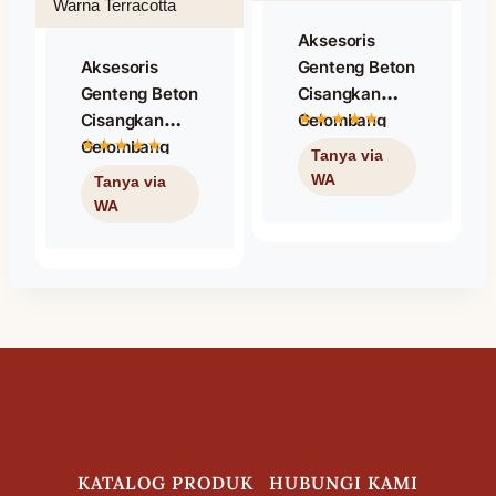
Aksesoris
Aksesoris
Genteng Beton
Genteng Beton
Cisangkan
Cisangkan
Gelombang
Gelombang
Excellent Apex
Excellent Nok
3 Way Nok
Starter Pinggul
Tiga Arah
Ujung Atas
Warna
Kanan Warna
Terracotta
Terracotta
KATALOG PRODUK
HUBUNGI KAMI