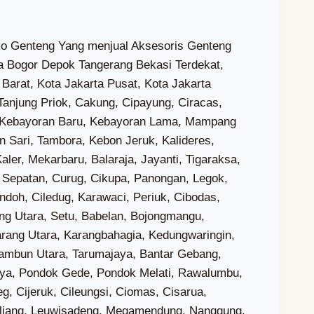
embaran Jati, Dadap, Kosambi Barat, Salembaran Jaya, Buaran Bambu, Buaran Mangga, Bunisari, Gaga, Kiara Payung, Kohod, Kramat, Laksana, Paku Alam, Rawa Boni, Sukawali, Surya Bahari, Kayu Agung, Kayu Bongkok, Mekar Jaya, Pisangan Jaya, Pondok Jaya, Sarakan, Cukanggalih, Curug Wetan, Kadu, Kadu Jaya, Binong, Curug Kulon, Sukabakti, Bitung Jaya, Bojong, Budi Mulya, Cibadak, Pasir Gadung, Pasir Jaya, Sukadamai, Talaga, Bunder, Ciakar, Peusar, Ranca Iyuh, Ranca Kalapa, Serdang Kulon, Mekar Bakti, Babat, Bojongkamal, Ciangir, Cirarab, Palasari, Rancagong, Serdang Wetan, Babakan, Cicalengka, Cihuni, Cijantra, Jatake, Kadu Sirung, Karang Tenga, Lengkong Kulon, Malang Nengah, Situ Gadung, Medang, Cibogo, Dangdang, Mekar Wangi, Sampora, Suradita, Bunar, Buniayu, Kaliasin, Kubang, Merak, Parahu, Curug Sangereng, Bencongan, Bencongan Indah, Bojong Nangka, Pakulonan Barat, Badak Anom, Sindangasih, Sindangpanon, Sindangsono, Sukaharja, Wanakerta, Buaran Indah, Cikokol, Kelapa Indah, Sukarasa, Tanah Tinggi, Alam Jaya, Gandasari, Keroncong, Manis Jaya, Batujaya, Batusari, Kebon Besar, Poris Gaga, Poris Gaga Baru, Poris Jaya, Belendung, Jurumudi, Jurumudi Baru, Pajang, Cipondoh Indah, Cipondoh Makmur, Gondrong, Kenanga, Petir, Poris Plawad, Poris Plawad Indah, Poris Plawad Utara, Paninggilan, Paninggilan Utara, Parung Serab, Sudimara Barat, Sudimara Jaya, Sudimara Selatan, Sudimara Timur, Tajur, Bojong Jaya, Bugel, Cimone, Cimone Jaya, Gerendeng, Karawaci Baru, Koang Jaya, Nambo Jaya, Nusa Jaya, Pabuaran Tumpeng, Pasar Baru, Sukajadi, Sumur Pacing, Gebang Raya, Gembor, Periuk Jaya, Sangiang Jaya, Cibodasari, Cibodas Baru, Panunggangan Barat, Uwung Jaya, Karangsari, Kedaung Baru, Kedaung Wetan, Selapajang Jaya, Cipete, Kunciran, Kunciran Indah, Kunciran Jaya, Nerogtog, Pakojan, Panunggangan, Panunggangan Timur, Panunggangan Utara, Sudimara Pinang, Karang Mulya, Karang Timur, Parung Jaya, Pedurenan, Pondok Bahar, Pondok Pucung, Cipadu, Cipadu Jaya, Kreo, Kreo Selatan, Larangan Indah, Larangan Selatan, Larangan Utara, Jombang, Sawah Baru, Sawah Lama, Serua, Serua Indah, Cempaka Putih, Pisangan, Pondok Ranji, Rempoa, Rengas, Benda Baru, Pamulang Barat, Pamulang Timur, Pondok Benda, Pondok Cabe Ilir, Pondok Cabe Udik, Jurangmangu Barat, Jurangmangu Timur, Pondok Kacang Barat, Pondok Kacang Timur, Perigi Lama, Perigi Baru, Pondok Karya, Pondok Betung, Buaran, Ciater, Cilenggang, Lengkong Gudang, Lengkong Gudang Timur, Lengkong Wetan, Rawa Buntu, Rawa Mekar Jaya, Jelupang, Lengkong Karya, Pakualam, Pakulonan, Paku Jaya, Pondok Jagung, Pondok Jagung Timur, Bakti Jaya, Kademangan, Keranggan, Muncul, Babelan Kota, Bunibakti, Huripjaya, Kedungjaya, Kedungpengawas, Muarabakti, Pantai Hurip, Bahagia, Kebalen, Karangindah, Karangmulya, Medalkrisna, Sukabungah, Sukamukti, Jayabakti, Jayalaksana, Lenggahjaya, Lenggahsari, Setiajaya, Setialaksana, Sindangjaya, Cibarusah