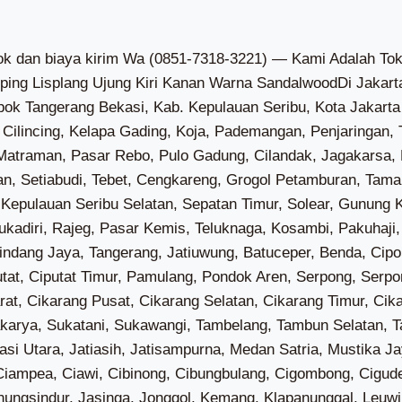
unter Jaya, Warakas, Cakung Barat, Cakung Timur, Penggilingan, Pulo Gebang, Rawa Terate, Ujung Menteng, Bambu Apus, Ceger, Cilangkap, Lubang Buaya, Munjul, Pondok Ranggon, Cibubur, Kelapa Dua Wetan, Rambutan, Susukan, Klender, Malaka Jaya, Malaka Sari, Pondok Bambu, Pondok Kelapa, Pondok Kopi, Bali Mester, Bidara Cina, Cipinang Besar Selatan, Cipinang Besar Utara, Cipinang Cempedak, Cipinang Muara, Kampung Melayu, Rawa Bunga, Balekambang, Batu Ampar, Cawang, Cililitan, Dukuh, Tengah, Cipinang Melayu, Halim Perdana Kusuma, Kebon Pala, Pinang Ranti, Kayu Manis, Kebon Manggis, Pal Meriam, Pisangan Baru, Utan Kayu Selatan, Utan Kayu Utara, Baru, Cijantung, Gedong, Kalisari, Pekayon, Cipinang, Jati, Jatinegara Kaum, Kayu Putih, Pisangan Timur, Rawamangun, Cilandak Barat, Cipete Selatan, Gandaria Selatan, Lebak Bulus, Pondok Labu, Ciganjur, Cipedak, Lenteng Agung, Srengseng Sawah, Tanjung Barat, Cipete Utara, Gandaria Utara, Gunung, Kramat Pela, Melawai, Petogogan, Pulo, Rawa Barat, Selong, Senayan, Cipulir, Grogol Selatan, Grogol Utara, Kebayoran Lama Selatan, Kebayoran Lama Utara, Pondok Pinang, Bangka, Kuningan Barat, Pela Mampang, Tegal Parang, Cikoko, Duren Tiga, Kalibata, Pengadegan, Rawajati, Cilandak Timur, Jati Padang, Kebagusan, Pejaten Barat, Pejaten Timur, Ragunan, Bintaro, Petukangan Selatan, Petukangan Utara, Ulujami, Guntur, Karet Kuningan, Karet Semanggi, Karet, Kuningan Timur, Menteng Atas, Pasar Manggis, Bukit Duri, Kebon Baru, Manggarai Selatan, Manggarai, Menteng Dalam, Tebet Barat, Tebet Timur, Cengkareng Barat, Cengkareng Timur, Duri Kosambi, Kapuk, Kedaung Kali Angke, Rawa Buaya, Grogol, Jelambar Baru, Jelambar, Tanjung Duren Selatan, Tanjung Duren Utara, Tomang, Wijaya Kusuma, Glodok, Keagungan, Krukut, Mangga Besar, Maphar, Pinangsia, Tangki, Angke, Duri Selatan, Duri Utara, Jembatan Besi, Jembatan Lima, Kali Anyar, Krendang, Pekojan, Roa Malaka, Tanah Sereal, Duri Kepa, Kedoya Selatan, Kedoya Utara, Sukabumi Selatan, Sukabumi Utara, Kamal, Pegadungan, Semanan, Tegal Alur, Jatipulo, Kemanggisan, Kota Bambu Selatan, Kota Bambu Utara, Slipi, Joglo, Kembangan Selatan, Kembangan Utara, Meruya Selatan, Meruya Utara, Srengseng, Pulau Harapan, Pulau Kelapa, Pulau Panggang, Pulau Pari, Pulau Tidung, Pulau Untung Jawa, Gempol Sari, Jati Mulya, Kampung Kelor, Kedaung Barat, Lebak Wangi, Pondok Kelor, Sangiang, Tanah Merah, Cikareo, Cikasungka, Cikuya, Cireundeu, Pasanggrahan, Cibetok, Cipaeh, Kandawati, Kedung, Onyam, Rancagede, Sidoko, Tamiang, Gandaria, Jenggot, Kedaung, Klutuk, Kosambi Dalam, Waliwis, Cangkudu, Gembong, Saga, Sentul, Sentul Jaya, Sukamurni, Talagasari, Tobat, Cikande, Dangdeur, Pabuaran, Pangkat, Pasir Gintung, Pasir Muncang, Sumurbandung, Bantar Panjang, Cileles, Cisereh, Margasari, Matagara, Pasir Bolang, Pasir Nangka, Pematang, Pete, Sodong, Tegalsari, Kadu Agung, Ancol Pasir, Daru, Kutruk, Mekarsari, Pasir Barat, Ranca Buaya, Sukamanah, Taban, Tipar Raya, Bojong Loa, Carenang, Cempaka, Cibugel, Jeungjing, Karangharja, Selapajang, Jengkol, Kemuning, Koper, Pasir Ampo, Patrasana, Rancailat, Renged, Talok, Bakung, Blukbuk, Cirumpak, Muncung, Pagedangan Ilir, Pagedangan Udik, Pagenjahan, Pasilian, Pasir, Banyu Asih, Gunung Sari, Jatiwaringin, Kedung Dalem, Ketapang, Marga Mulya, Mauk Barat, Sasak, Tanjung Anom, Tegal Kunir Kidul, Tegal Kunir Lor, Mauk Timur, Karang Anyar, Klebet, Legok Suka Maju, Lontar, Patramanggala, Ranca Labuh, Buaran Jati, Gintung, Karang Serang, Mekar Kondang, Rawa Kidang, Daon, Jambu Karya, Lembangsari, Pangarengan, Rajeg Mulya, Ranca Bango, Sukasari, Tanjakan, Tanjakan Mekar, Gelam Jaya, Pangadegan, Suka Asih, Sukamantri, Kuta Baru, Kutabumi, Kuta Jaya, Sindangsari, Babakan Asem, Bojong Renged, Kampung Besar, Kampung Melayu Barat, Kampung Melayu Timur, Keboncau, Lemo, Muara, Pangkalan, Tanjung Burung, Tanjung Pasir, Tegal Angus, Belimbing, Cengklong, Kosambi Timur, Rawa Burung, Rawa Rengas, Sal