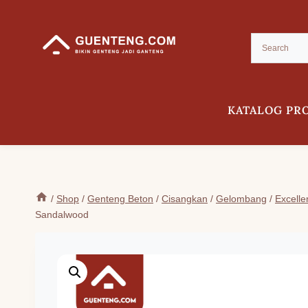
Skip
to
content
KATALOG PR
/
Shop
/
Genteng Beton
/
Cisangkan
/
Gelombang
/
Excelle
Sandalwood