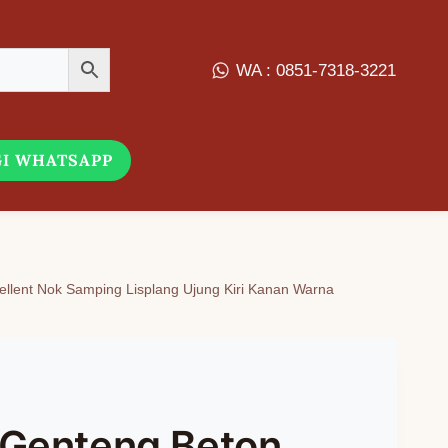
WA : 0851-7318-3221
I WHATSAPP
llent Nok Samping Lisplang Ujung Kiri Kanan Warna
 Genteng Beton