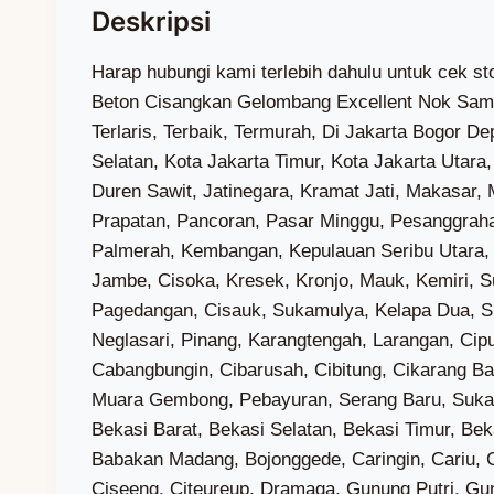
Harap hubungi kami terlebih dahulu untuk cek stok dan biaya kirim Wa (0851-7318-3221) — Kami Adalah Toko Genteng Yang menjual Aksesoris Genteng Beton Cisangkan Gelombang Excellent Nok Samping Lisplang Ujung Kiri Kanan Warna SandalwoodDi Jakarta Bogor Depok Tangerang Bekasi Terdekat, Terlaris, Terbaik, Termurah, Di Jakarta Bogor Depok Tangerang Bekasi, Kab. Kepulauan Seribu, Kota Jakarta Barat, Kota Jakarta Pusat, Kota Jakarta Selatan, Kota Jakarta Timur, Kota Jakarta Utara, Cilincing, Kelapa Gading, Koja, Pademangan, Penjaringan, Tanjung Priok, Cakung, Cipayung, Ciracas, Duren Sawit, Jatinegara, Kramat Jati, Makasar, Matraman, Pasar Rebo, Pulo Gadung, Cilandak, Jagakarsa, Kebayoran Baru, Kebayoran Lama, Mampang Prapatan, Pancoran, Pasar Minggu, Pesanggrahan, Setiabudi, Tebet, Cengkareng, Grogol Petamburan, Taman Sari, Tambora, Kebon Jeruk, Kalideres, Palmerah, Kembangan, Kepulauan Seribu Utara, Kepulauan Seribu Selatan, Sepatan Timur, Solear, Gunung Kaler, Mekarbaru, Balaraja, Jayanti, Tigaraksa, Jambe, Cisoka, Kresek, Kronjo, Mauk, Kemiri, Sukadiri, Rajeg, Pasar Kemis, Teluknaga, Kosambi, Pakuhaji, Sepatan, Curug, Cikupa, Panongan, Legok, Pagedangan, Cisauk, Sukamulya, Kelapa Dua, Sindang Jaya, Tangerang, Jatiuwung, Batuceper, Benda, Cipondoh, Ciledug, Karawaci, Periuk, Cibodas, Neglasari, Pinang, Karangtengah, Larangan, Ciputat, Ciputat Timur, Pamulang, Pondok Aren, Serpong, Serpong Utara, Setu, Babelan, Bojongmangu, Cabangbungin, Cibarusah, Cibitung, Cikarang Barat, Cikarang Pusat, Cikarang Selatan, Cikarang Timur, Cikarang Utara, Karangbahagia, Kedungwaringin, Muara Gembong, Pebayuran, Serang Baru, Sukakarya, Sukatani, Sukawangi, Tambelang, Tambun Selatan, Tambun Utara, Tarumajaya, Bantar Gebang, Bekasi Barat, Bekasi Selatan, Bekasi Timur, Bekasi Utara, Jatiasih, Jatisampurna, Medan Satria, Mustika Jaya, Pondok Gede, Pondok Melati, Rawalumbu, Babakan Madang, Bojonggede, Caringin, Cariu, Ciampea, Ciawi, Cibinong, Cibungbulang, Cigombong, Cigudeg, Cijeruk, Cileungsi, Ciomas, Cisarua, Ciseeng, Citeureup, Dramaga, Gunung Putri, Gunungsindur, Jasinga, Jonggol, Kemang, Klapanunggal, Leuwiliang, Leuwisadeng, Megamendung, Nanggung, Pamijahan, Parung, Parung Panjang, Ranca Bungur, Rumpin, Sukajaya, Sukamakmur, Sukaraja, Tajur Halang, Tamansari, Tanjungsari, Tenjo, Tenjolaya, Bogor Barat, Bogor Selatan, Bogor Tengah, Bogor Timur, Bogor Utara, Tanah Sareal, Agrabinta, Bojongpicung, Campaka, Campaka Mulya, Cianjur, Cibeber, Cidaun, Cijati, Cikadu, Cikalongkulon, Cilaku, Cipanas, Ciranjang, Cugenang, Gekbrong, Haurwangi, Kadupandak, Leles, Mande, Naringgul, Pacet, Pagelaran, Pasirkuda, Sindangbarang, Sukaluyu, Sukanagara, Sukaresmi, Takokak, Tanggeung, Warungkondang, Beji, Bojongsari, Cilodong, Cimanggis, Cinere, Limo, Pancoran Mas, Sawangan, Sukmajaya, Tapos, Gading Serpong, Alam Sutera, BSD, Kawasan Puncak Bogor, Kalibaru, Marunda, Rorotan, Semper Barat, Semper Timur, Sukapura, Kelapa Gading Barat, Kelapa Gading Timur, Pegangsaan Dua, Lagoa, Rawa Badak Selatan, Rawa Badak Utara, Tugu Selatan, Tugu Utara, Ancol, Pademangan Barat, Pademangan Timur, Kamal Muara, Kapuk Muara, Pejagalan, Pluit, Kebon Bawang, Papanggo, Sungai Bambu, Sunter Agung, S