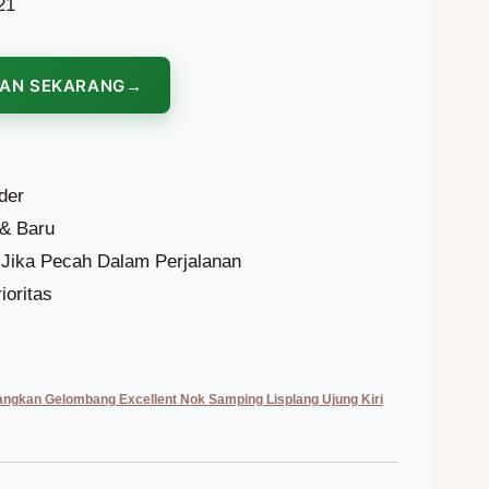
21
NAN SEKARANG
der
 & Baru
Jika Pecah Dalam Perjalanan
ioritas
ngkan Gelombang Excellent Nok Samping Lisplang Ujung Kiri