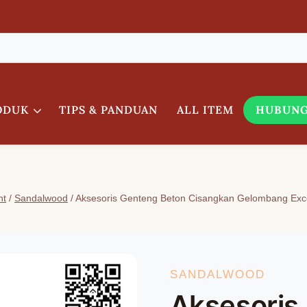
ODUK
TIPS & PANDUAN
ALL ITEM
HUBUNG
nt
/
Sandalwood
/
Aksesoris Genteng Beton Cisangkan Gelombang Exce
SANDALWOOD
Aksesoris