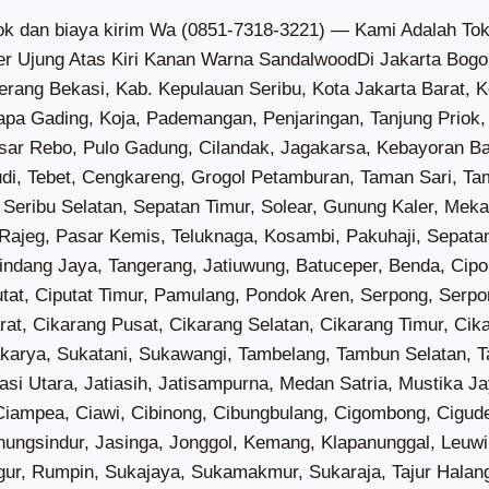
 Jaya, Warakas, Cakung Barat, Cakung Timur, Penggilingan, Pulo Gebang, Rawa Terate, Ujung Menteng, Bambu Apus, Ceger, Cilangkap, Lubang Buaya, Munjul, Pondok Ranggon, Cibubur, Kelapa Dua Wetan, Rambutan, Susukan, Klender, Malaka Jaya, Malaka Sari, Pondok Bambu, Pondok Kelapa, Pondok Kopi, Bali Mester, Bidara Cina, Cipinang Besar Selatan, Cipinang Besar Utara, Cipinang Cempedak, Cipinang Muara, Kampung Melayu, Rawa Bunga, Balekambang, Batu Ampar, Cawang, Cililitan, Dukuh, Tengah, Cipinang Melayu, Halim Perdana Kusuma, Kebon Pala, Pinang Ranti, Kayu Manis, Kebon Manggis, Pal Meriam, Pisangan Baru, Utan Kayu Selatan, Utan Kayu Utara, Baru, Cijantung, Gedong, Kalisari, Pekayon, Cipinang, Jati, Jatinegara Kaum, Kayu Putih, Pisangan Timur, Rawamangun, Cilandak Barat, Cipete Selatan, Gandaria Selatan, Lebak Bulus, Pondok Labu, Ciganjur, Cipedak, Lenteng Agung, Srengseng Sawah, Tanjung Barat, Cipete Utara, Gandaria Utara, Gunung, Kramat Pela, Melawai, Petogogan, Pulo, Rawa Barat, Selong, Senayan, Cipulir, Grogol Selatan, Grogol Utara, Kebayoran Lama Selatan, Kebayoran Lama Utara, Pondok Pinang, Bangka, Kuningan Barat, Pela Mampang, Tegal Parang, Cikoko, Duren Tiga, Kalibata, Pengadegan, Rawajati, Cilandak Timur, Jati Padang, Kebagusan, Pejaten Barat, Pejaten Timur, Ragunan, Bintaro, Petukangan Selatan, Petukangan Utara, Ulujami, Guntur, Karet Kuningan, Karet Semanggi, Karet, Kuningan Timur, Menteng Atas, Pasar Manggis, Bukit Duri, Kebon Baru, Manggarai Selatan, Manggarai, Menteng Dalam, Tebet Barat, Tebet Timur, Cengkareng Barat, Cengkareng Timur, Duri Kosambi, Kapuk, Kedaung Kali Angke, Rawa Buaya, Grogol, Jelambar Baru, Jelambar, Tanjung Duren Selatan, Tanjung Duren Utara, Tomang, Wijaya Kusuma, Glodok, Keagungan, Krukut, Mangga Besar, Maphar, Pinangsia, Tangki, Angke, Duri Selatan, Duri Utara, Jembatan Besi, Jembatan Lima, Kali Anyar, Krendang, Pekojan, Roa Malaka, Tanah Sereal, Duri Kepa, Kedoya Selatan, Kedoya Utara, Sukabumi Selatan, Sukabumi Utara, Kamal, Pegadungan, Semanan, Tegal Alur, Jatipulo, Kemanggisan, Kota Bambu Selatan, Kota Bambu Utara, Slipi, Joglo, Kembangan Selatan, Kembangan Utara, Meruya Selatan, Meruya Utara, Srengseng, Pulau Harapan, Pulau Kelapa, Pulau Panggang, Pulau Pari, Pulau Tidung, Pulau Untung Jawa, Gempol Sari, Jati Mulya, Kampung Kelor, Kedaung Barat, Lebak Wangi, Pondok Kelor, Sangiang, Tanah Merah, Cikareo, Cikasungka, Cikuya, Cireundeu, Pasanggrahan, Cibetok, Cipaeh, Kandawati, Kedung, Onyam, Rancagede, Sidoko, Tamiang, Gandaria, Jenggot, Kedaung, Klutuk, Kosambi Dalam, Waliwis, Cangkudu, Gembong, Saga, Sentul, Sentul Jaya, Sukamurni, Talagasari, Tobat, Cikande, Dangdeur, Pabuaran, Pangkat, Pasir Gintung, Pasir Muncang, Sumurbandung, Bantar Panjang, Cileles, Cisereh, Margasari, Matagara, Pasir Bolang, Pasir Nangka, Pematang, Pete, Sodong, Tegalsari, Kadu Agung, Ancol Pasir, Daru, Kutruk, Mekarsari, Pasir Barat, Ranca Buaya, Sukamanah, Taban, Tipar Raya, Bojong Loa, Carenang, Cempaka, Cibugel, Jeungjing, Karangharja, Selapajang, Jengkol, Kemuning, Koper, Pasir Ampo, Patrasana, Rancailat, Renged, Talok, Bakung, Blukbuk, Cirumpak, Muncung, Pagedangan Ilir, Pagedangan Udik, Pagenjahan, Pasilian, Pasir, Banyu Asih, Gunung Sari, Jatiwaringin, Kedung Dalem, Ketapang, Marga Mulya, Mauk Barat, Sasak, Tanjung Anom, Tegal Kunir Kidul, Tegal Kunir Lor, Mauk Timur, Karang Anyar, Klebet, Legok Suka Maju, Lontar, Patramanggala, Ranca Labuh, Buaran Jati, Gintung, Karang Serang, Mekar Kondang, Rawa Kidang, Daon, Jambu Karya, Lembangsari, Pangarengan, Rajeg Mulya, Ranca Bango, Sukasari, Tanjakan, Tanjakan Mekar, Gelam Jaya, Pangadegan, Suka Asih, Sukamantri, Kuta Baru, Kutabumi, Kuta Jaya, Sindangsari, Babakan Asem, Bojong Renged, Kampung Besar, Kampung Melayu Barat, Kampung Melayu Timur, Keboncau, Lemo, Muara, Pangkalan, Tanjung Burung, Tanjung Pasir, Tegal Angus, Belimbing, Cengklong, Kosambi Timur, Rawa Burung, Rawa Rengas, Salembar