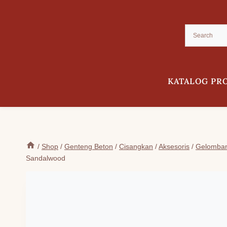
Skip
to
content
KATALOG PR
/
Shop
/
Genteng Beton
/
Cisangkan
/
Aksesoris
/
Gelomba
Sandalwood