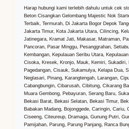
Harap hubungi kami terlebih dahulu untuk cek stok dan biaya kirim Wa (0851-7318-3221) — Kami Adalah Toko Genteng Yang menjual Aksesoris Genteng Beton Cisangkan Gelombang Majestic Nok Starter Ujung Atas Kiri Kanan Warna SandalwoodDi Jakarta Bogor Depok Tangerang Bekasi Terdekat, Terlaris, Terbaik, Termurah, Di Jakarta Bogor Depok Tangerang Bekasi, Kab. Kepulauan Seribu, Kota Jakarta Barat, Kota Jakarta Pusat, Kota Jakarta Selatan, Kota Jakarta Timur, Kota Jakarta Utara, Cilincing, Kelapa Gading, Koja, Pademangan, Penjaringan, Tanjung Priok, Cakung, Cipayung, Ciracas, Duren Sawit, Jatinegara, Kramat Jati, Makasar, Matraman, Pasar Rebo, Pulo Gadung, Cilandak, Jagakarsa, Kebayoran Baru, Kebayoran Lama, Mampang Prapatan, Pancoran, Pasar Minggu, Pesanggrahan, Setiabudi, Tebet, Cengkareng, Grogol Petamburan, Taman Sari, Tambora, Kebon Jeruk, Kalideres, Palmerah, Kembangan, Kepulauan Seribu Utara, Kepulauan Seribu Selatan, Sepatan Timur, Solear, Gunung Kaler, Mekarbaru, Balaraja, Jayanti, Tigaraksa, Jambe, Cisoka, Kresek, Kronjo, Mauk, Kemiri, Sukadiri, Rajeg, Pasar Kemis, Teluknaga, Kosambi, Pakuhaji, Sepatan, Curug, Cikupa, Panongan, Legok, Pagedangan, Cisauk, Sukamulya, Kelapa Dua, Sindang Jaya, Tangerang, Jatiuwung, Batuceper, Benda, Cipondoh, Ciledug, Karawaci, Periuk, Cibodas, Neglasari, Pinang, Karangtengah, Larangan, Ciputat, Ciputat Timur, Pamulang, Pondok Aren, Serpong, Serpong Utara, Setu, Babelan, Bojongmangu, Cabangbungin, Cibarusah, Cibitung, Cikarang Barat, Cikarang Pusat, Cikarang Selatan, Cikarang Timur, Cikarang Utara, Karangbahagia, Kedungwaringin, Muara Gembong, Pebayuran, Serang Baru, Sukakarya, Sukatani, Sukawangi, Tambelang, Tambun Selatan, Tambun Utara, Tarumajaya, Bantar Gebang, Bekasi Barat, Bekasi Selatan, Bekasi Timur, Bekasi Utara, Jatiasih, Jatisampurna, Medan Satria, Mustika Jaya, Pondok Gede, Pondok Melati, Rawalumbu, Babakan Madang, Bojonggede, Caringin, Cariu, Ciampea, Ciawi, Cibinong, Cibungbulang, Cigombong, Cigudeg, Cijeruk, Cileungsi, Ciomas, Cisarua, Ciseeng, Citeureup, Dramaga, Gunung Putri, Gunungsindur, Jasinga, Jonggol, Kemang, Klapanunggal, Leuwiliang, Leuwisadeng, Megamendung, Nanggung, Pamijahan, Parung, Parung Panjang, Ranca Bungur, Rumpin, Sukajaya, Sukamakmur, Sukaraja, Tajur Halang, Tamansari, Tanjungsari, Tenjo, Tenjolaya, Bogor Barat, Bogor Selatan, Bogor Tengah, Bogor Timur, Bogor Utara, Tanah Sareal, Agrabinta, Bojongpicung, Campaka, Campaka Mulya, Cianjur, Cibeber, Cidaun, Cijati, Cikadu, Cikalongkulon, Cilaku, Cipanas, Ciranjang, Cugenang, Gekbrong, Haurwangi, Kadupandak, Leles, Mande, Naringgul, Pacet, Pagelaran, Pasirkuda, Sindangbarang, Sukaluyu, Sukanagara, Sukaresmi, Takokak, Tanggeung, Warungkondang, Beji, Bojongsari, Cilodong, Cimanggis, Cinere, Limo, Pancoran Mas, Sawangan, Sukmajaya, Tapos, Gading Serpong, Alam Sutera, BSD, Kawasan Puncak Bogor, Kalibaru, Marunda, Rorotan, Semper Barat, Semper Timur, Sukapura, Kelapa Gading Barat, Kelapa Gading Timur, Pegangsaan Dua, Lagoa, Rawa Badak Selatan, Rawa Badak Utara, Tugu Selatan, Tugu Utara, Ancol, Pademangan Barat, Pademangan Timur, Kamal Muara, Kapuk Muara, Pejagalan, Pluit, Kebon Bawang, Papanggo, Sungai Bambu, Sunter Agung, Sunter