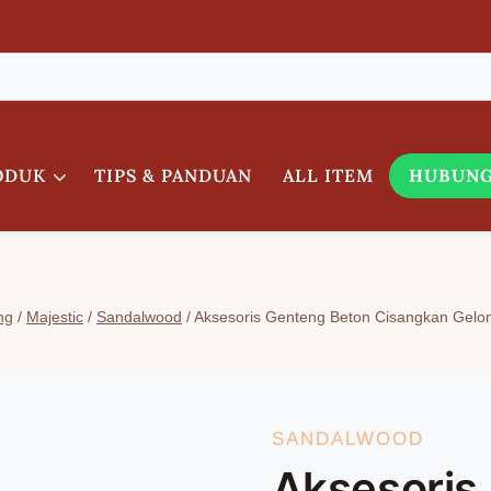
ODUK
TIPS & PANDUAN
ALL ITEM
HUBUNG
ng
/
Majestic
/
Sandalwood
/
Aksesoris Genteng Beton Cisangkan Gelom
SANDALWOOD
Aksesoris