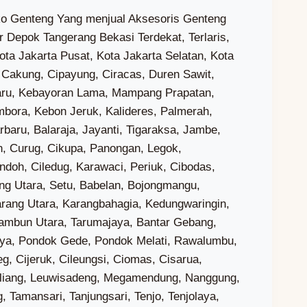
an Jati, Dadap, Kosambi Barat, Salembaran Jaya, Buaran Bambu, Buaran Mangga, Bunisari, Gaga, Kiara Payung, Kohod, Kramat, Laksana, Paku Alam, Rawa Boni, Sukawali, Surya Bahari, Kayu Agung, Kayu Bongkok, Mekar Jaya, Pisangan Jaya, Pondok Jaya, Sarakan, Cukanggalih, Curug Wetan, Kadu, Kadu Jaya, Binong, Curug Kulon, Sukabakti, Bitung Jaya, Bojong, Budi Mulya, Cibadak, Pasir Gadung, Pasir Jaya, Sukadamai, Talaga, Bunder, Ciakar, Peusar, Ranca Iyuh, Ranca Kalapa, Serdang Kulon, Mekar Bakti, Babat, Bojongkamal, Ciangir, Cirarab, Palasari, Rancagong, Serdang Wetan, Babakan, Cicalengka, Cihuni, Cijantra, Jatake, Kadu Sirung, Karang Tenga, Lengkong Kulon, Malang Nengah, Situ Gadung, Medang, Cibogo, Dangdang, Mekar Wangi, Sampora, Suradita, Bunar, Buniayu, Kaliasin, Kubang, Merak, Parahu, Curug Sangereng, Bencongan, Bencongan Indah, Bojong Nangka, Pakulonan Barat, Badak Anom, Sindangasih, Sindangpanon, Sindangsono, Sukaharja, Wanakerta, Buaran Indah, Cikokol, Kelapa Indah, Sukarasa, Tanah Tinggi, Alam Jaya, Gandasari, Keroncong, Manis Jaya, Batujaya, Batusari, Kebon Besar, Poris Gaga, Poris Gaga Baru, Poris Jaya, Belendung, Jurumudi, Jurumudi Baru, Pajang, Cipondoh Indah, Cipondoh Makmur, Gondrong, Kenanga, Petir, Poris Plawad, Poris Plawad Indah, Poris Plawad Utara, Paninggilan, Paninggilan Utara, Parung Serab, Sudimara Barat, Sudimara Jaya, Sudimara Selatan, Sudimara Timur, Tajur, Bojong Jaya, Bugel, Cimone, Cimone Jaya, Gerendeng, Karawaci Baru, Koang Jaya, Nambo Jaya, Nusa Jaya, Pabuaran Tumpeng, Pasar Baru, Sukajadi, Sumur Pacing, Gebang Raya, Gembor, Periuk Jaya, Sangiang Jaya, Cibodasari, Cibodas Baru, Panunggangan Barat, Uwung Jaya, Karangsari, Kedaung Baru, Kedaung Wetan, Selapajang Jaya, Cipete, Kunciran, Kunciran Indah, Kunciran Jaya, Nerogtog, Pakojan, Panunggangan, Panunggangan Timur, Panunggangan Utara, Sudimara Pinang, Karang Mulya, Karang Timur, Parung Jaya, Pedurenan, Pondok Bahar, Pondok Pucung, Cipadu, Cipadu Jaya, Kreo, Kreo Selatan, Larangan Indah, Larangan Selatan, Larangan Utara, Jombang, Sawah Baru, Sawah Lama, Serua, Serua Indah, Cempaka Putih, Pisangan, Pondok Ranji, Rempoa, Rengas, Benda Baru, Pamulang Barat, Pamulang Timur, Pondok Benda, Pondok Cabe Ilir, Pondok Cabe Udik, Jurangmangu Barat, Jurangmangu Timur, Pondok Kacang Barat, Pondok Kacang Timur, Perigi Lama, Perigi Baru, Pondok Karya, Pondok Betung, Buaran, Ciater, Cilenggang, Lengkong Gudang, Lengkong Gudang Timur, Lengkong Wetan, Rawa Buntu, Rawa Mekar Jaya, Jelupang, Lengkong Karya, Pakualam, Pakulonan, Paku Jaya, Pondok Jagung, Pondok Jagung Timur, Bakti Jaya, Kademangan, Keranggan, Muncul, Babelan Kota, Bunibakti, Huripjaya, Kedungjaya, Kedungpengawas, Muarabakti, Pantai Hurip, Bahagia, Kebalen, Karangindah, Karangmulya, Medalkrisna, Sukabungah, Sukamukti, Jayabakti, Jayalaksana, Lenggahjaya, Lenggahsari, Setiajaya, Setialaksana, Sindangjaya, Cibarusahjaya,