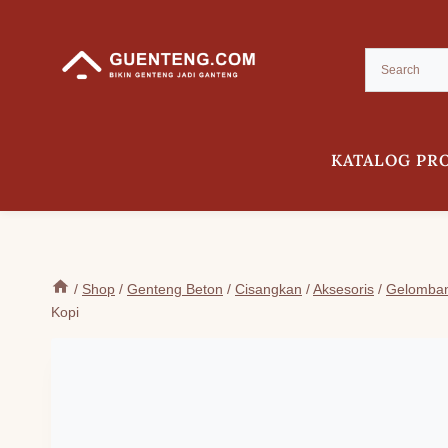
Skip
to
content
KATALOG PR
/
Shop
/
Genteng Beton
/
Cisangkan
/
Aksesoris
/
Gelomba
Kopi