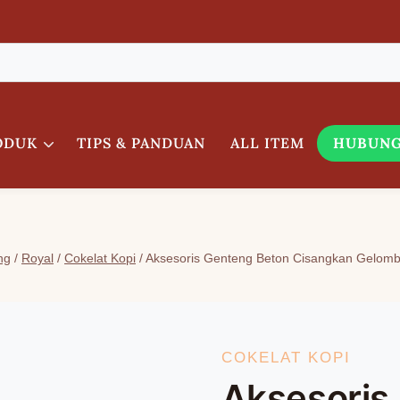
ODUK
TIPS & PANDUAN
ALL ITEM
HUBUNG
ng
/
Royal
/
Cokelat Kopi
/
Aksesoris Genteng Beton Cisangkan Gelomba
COKELAT KOPI
Aksesoris