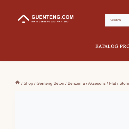
Skip
to
content
KATALOG PR
/
Shop
/
Genteng Beton
/
Benzema
/
Aksesoris
/
Flat
/
Ston