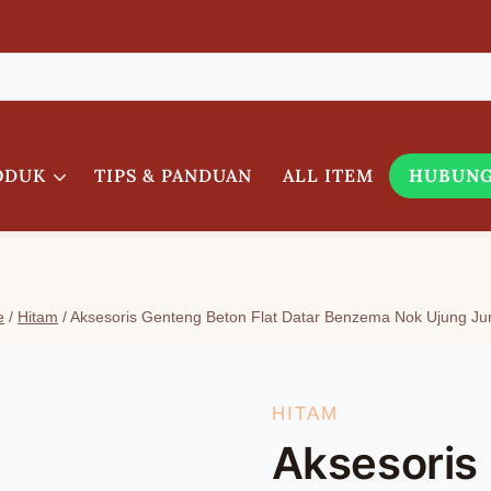
ODUK
TIPS & PANDUAN
ALL ITEM
HUBUNG
e
/
Hitam
/
Aksesoris Genteng Beton Flat Datar Benzema Nok Ujung Jur
HITAM
Aksesoris 