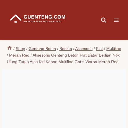
Skip
to
content
/
Shop
/
Genteng Beton
/
Berlian
/
Aksesoris
/
Flat
/
Multiline
/
Merah Red
/
Aksesoris Genteng Beton Flat Datar Berlian Nok
Ujung Tutup Atas Kiri Kanan Multiline Garis Warna Merah Red