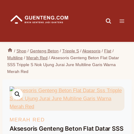
Skip
to
content
/
Shop
/
Genteng Beton
/
Tripple S
/
Aksesoris
/
Flat
/
Multiline
/
Merah Red
/
Aksesoris Genteng Beton Flat Datar
SSS Tripple S Nok Ujung Jurai Jure Multiline Garis Warna
Merah Red
MERAH RED
Aksesoris Genteng Beton Flat Datar SSS