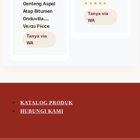
Genteng Aspal
Atap Bitumen
Onduvilla
Verge Piece
Shaded Red /
Nok Samping
Warna Merah
KATALOG PRODUK
HUBUNGI KAMI