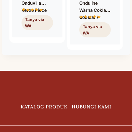
Onduvilla
Onduline
Verge Piece
Warna Coklat /
Shaded Red /
Cokelat /
Nok Samping
Onduline
Warna Merah
Screw
M4.8X66 Ph2
KATALOG PRODUK
HUBUNGI KAMI