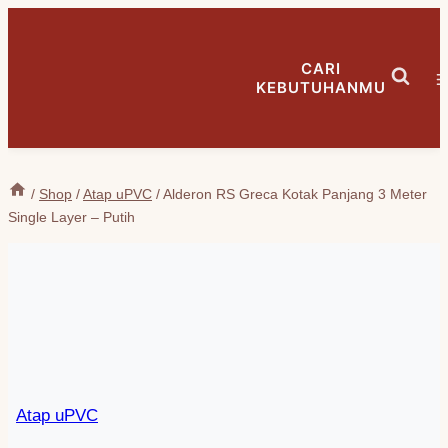
Skip
to
CARI
content
KEBUTUHANMU
/
Shop
/
Atap uPVC
/
Alderon RS Greca Kotak Panjang 3 Meter
Single Layer – Putih
Atap uPVC