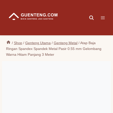
Skip
to
content
/
Shop
/
Genteng Utama
/
Genteng Metal
/
Atap Baja
Ringan Spandex Spandek Metal Pasir 0.55 mm Gelombang
Warna Hitam Panjang 3 Meter