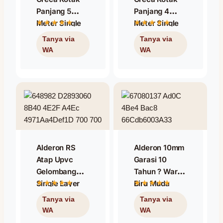
Panjang 5
Panjang 4
Meter Single
Meter Single
Layer – Warna
Layer – Warna
Abu-Abu
Abu-Abu
Alderon RS
Alderon 10mm
Atap Upvc
Garasi 10
Gelombang
Tahun ? Warna
Single Layer
Biru Muda
Trimdeck ?
Warna Abu-
Abu