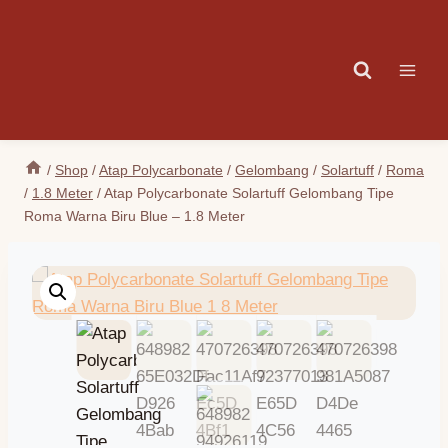
Skip
to
content
/
Shop
/
Atap Polycarbonate
/
Gelombang
/
Solartuff
/
Roma
/
1.8 Meter
/
Atap Polycarbonate Solartuff Gelombang Tipe
Roma Warna Biru Blue – 1.8 Meter