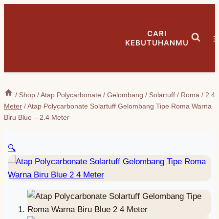
Skip
to
CARI
content
KEBUTUHANMU
/
Shop
/
Atap Polycarbonate
/
Gelombang
/
Solartuff
/
Roma
/
2.4
Meter
/
Atap Polycarbonate Solartuff Gelombang Tipe Roma Warna
Biru Blue – 2.4 Meter
🔍