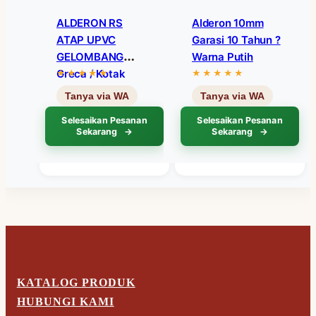
ALDERON RS
Alderon 10mm
ATAP UPVC
Garasi 10 Tahun ?
GELOMBANG
Warna Putih
Greca / Kotak
(Harga Per Mtr
Lari) ? Warna Abu-
Selesaikan Pesanan
Selesaikan Pesanan
Abu
Sekarang
Sekarang
KATALOG PRODUK
HUBUNGI KAMI