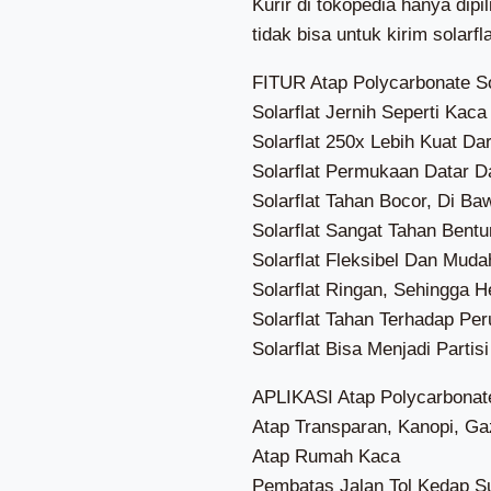
Kurir di tokopedia hanya dip
tidak bisa untuk kirim solarfla
FITUR Atap Polycarbonate S
Solarflat Jernih Seperti Kaca
Solarflat 250x Lebih Kuat Da
Solarflat Permukaan Datar D
Solarflat Tahan Bocor, Di Ba
Solarflat Sangat Tahan Bent
Solarflat Fleksibel Dan Mud
Solarflat Ringan, Sehingga
Solarflat Tahan Terhadap Pe
Solarflat Bisa Menjadi Parti
APLIKASI Atap Polycarbonat
Atap Transparan, Kanopi, G
Atap Rumah Kaca
Pembatas Jalan Tol Kedap S