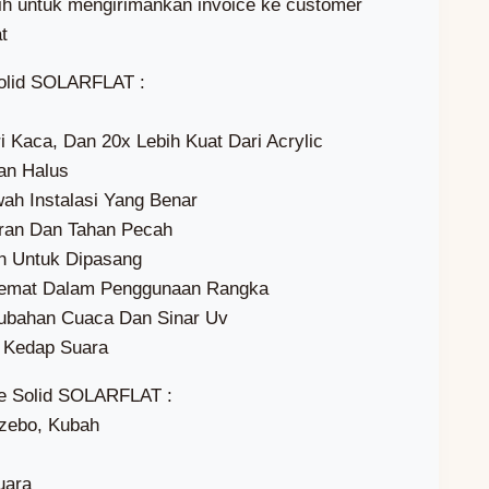
ilih untuk mengirimankan invoice ke customer
t
olid SOLARFLAT :
ri Kaca, Dan 20x Lebih Kuat Dari Acrylic
an Halus
wah Instalasi Yang Benar
uran Dan Tahan Pecah
ah Untuk Dipasang
 Hemat Dalam Penggunaan Rangka
rubahan Cuaca Dan Sinar Uv
si Kedap Suara
e Solid SOLARFLAT :
azebo, Kubah
uara