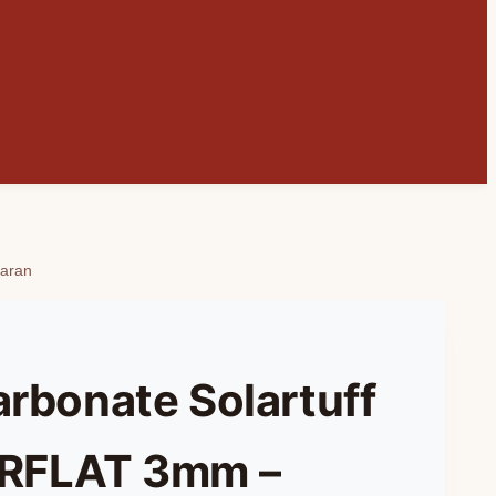
paran
arbonate Solartuff
ARFLAT 3mm –