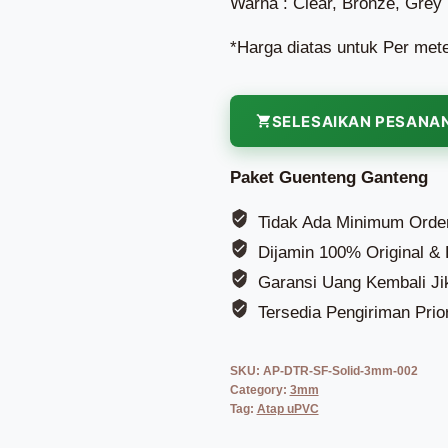
Warna : Clear, Bronze, Grey
*Harga diatas untuk Per met
SELESAIKAN PESANA
Paket Guenteng Ganteng
Tidak Ada Minimum Orde
Dijamin 100% Original & 
Garansi Uang Kembali Ji
Tersedia Pengiriman Prior
SKU:
AP-DTR-SF-Solid-3mm-002
Category:
3mm
Tag:
Atap uPVC