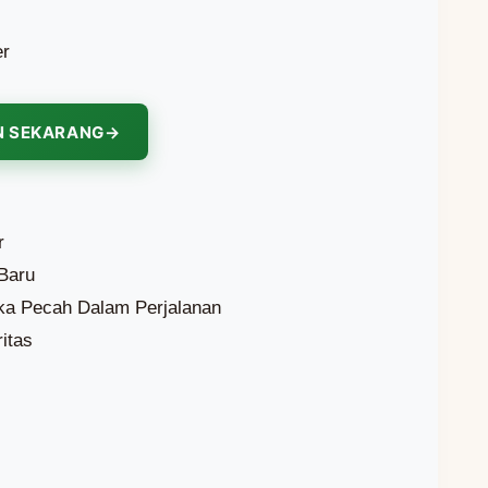
er
N SEKARANG
r
Baru
ka Pecah Dalam Perjalanan
itas