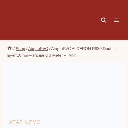
Skip
to
content
/
Shop
/
Atap uPVC
/
Atap uPVC ALDERON R830 Double
layer 10mm – Panjang 3 Meter – Putih
ATAP UPVC