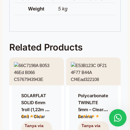
Weight
5 kg
Related Products
SOLARFLAT
Polycarbonate
SOLID 6mm
TWINLITE
1roll (1,22m X
5mm – Clear
6m) – Clear
Bening
Bening