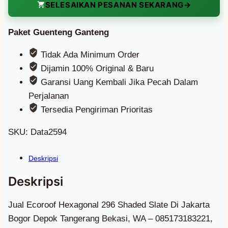
296
SELESAIKAN PESANAN SEKARANG
Shaded
Slate
Paket Guenteng Ganteng
quantity
Tidak Ada Minimum Order
Dijamin 100% Original & Baru
Garansi Uang Kembali Jika Pecah Dalam
Perjalanan
Tersedia Pengiriman Prioritas
SKU:
Data2594
Jual Ecoroof Hexagonal 296 Shaded Slate Di Jakarta
Bogor Depok Tangerang Bekasi, WA – 085173183221,