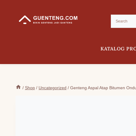
Skip
to
content
KATALOG PR
/
Shop
/
Uncategorized
/
Genteng Aspal Atap Bitumen Ondu