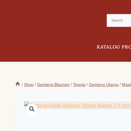
Skip
to
content
KATALOG PR
/
Shop
/
Genteng Bitumen
/
Tegola
/
Genteng Utama
/
Mast