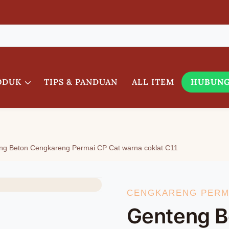
ODUK
TIPS & PANDUAN
ALL ITEM
HUBUNG
ng Beton Cengkareng Permai CP Cat warna coklat C11
CENGKARENG PERMA
Genteng B