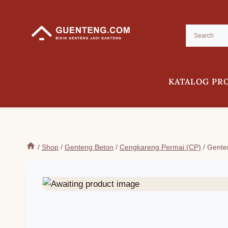
Skip
to
content
KATALOG PR
/
Shop
/
Genteng Beton
/
Cengkareng Permai (CP)
/
Gente