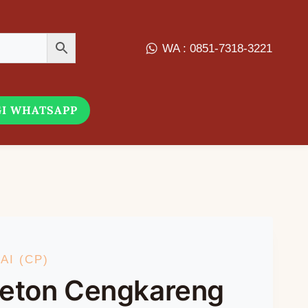
WA : 0851-7318-3221
I WHATSAPP
I (CP)
eton Cengkareng