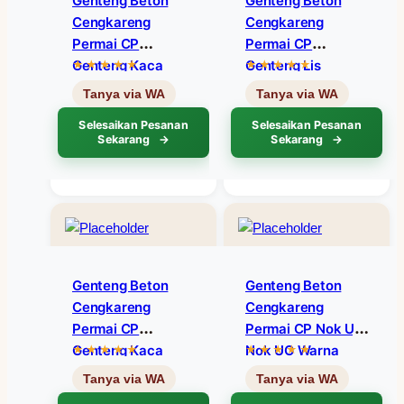
Genteng Beton
Genteng Beton
Cengkareng
Cengkareng
Permai CP
Permai CP
Genteng Kaca
Genteng Lis
Warna Coklat C12
Bawah Warna
Coklat C12
Selesaikan Pesanan
Selesaikan Pesanan
Sekarang
Sekarang
Genteng Beton
Genteng Beton
Cengkareng
Cengkareng
Permai CP
Permai CP Nok U,
Genteng Kaca
Nok UG Warna
Warna Abu-Abu
Abu-Abu Hitam
Hitam