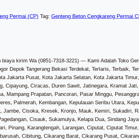
eng Permai (CP)
Tag:
Genteng Beton Cengkareng Permai CP
 Jaya, Malaka Sari, Pondok Bambu, Pondok Kelapa, Pondok Kopi, Bali Mester, Bidara Cina, Cipinang Besar Selatan, Cipinang Besar Utara, Cipinang Cempedak, Cipinang Muara, Kampung Melayu, Rawa Bunga, Balekambang, Batu Ampar, Cawang, Cililitan, Dukuh, Tengah, Cipinang Melayu, Halim Perdana Kusuma, Kebon Pala, Pinang Ranti, Kayu Manis, Kebon Manggis, Pal Meriam, Pisangan Baru, Utan Kayu Selatan, Utan Kayu Utara, Baru, Cijantung, Gedong, Kalisari, Pekayon, Cipinang, Jati, Jatinegara Kaum, Kayu Putih, Pisangan Timur, Rawamangun, Cilandak Barat, Cipete Selatan, Gandaria Selatan, Lebak Bulus, Pondok Labu, Ciganjur, Cipedak, Lenteng Agung, Srengseng Sawah, Tanjung Barat, Cipete Utara, Gandaria Utara, Gunung, Kramat Pela, Melawai, Petogogan, Pulo, Rawa Barat, Selong, Senayan, Cipulir, Grogol Selatan, Grogol Utara, Kebayoran Lama Selatan, Kebayoran Lama Utara, Pondok Pinang, Bangka, Kuningan Barat, Pela Mampang, Tegal Parang, Cikoko, Duren Tiga, Kalibata, Pengadegan, Rawajati, Cilandak Timur, Jati Padang, Kebagusan, Pejaten Barat, Pejaten Timur, Ragunan, Bintaro, Petukangan Selatan, Petukangan Utara, Ulujami, Guntur, Karet Kuningan, Karet Semanggi, Karet, Kuningan Timur, Menteng Atas, Pasar Manggis, Bukit Duri, Kebon Baru, Manggarai Selatan, Manggarai, Menteng Dalam, Tebet Barat, Tebet Timur, Cengkareng Barat, Cengkareng Timur, Duri Kosambi, Kapuk, Kedaung Kali Angke, Rawa Buaya, Grogol, Jelambar Baru, Jelambar, Tanjung Duren Selatan, Tanjung Duren Utara, Tomang, Wijaya Kusuma, Glodok, Keagungan, Krukut, Mangga Besar, Maphar, Pinangsia, Tangki, Angke, Duri Selatan, Duri Utara, Jembatan Besi, Jembatan Lima, Kali Anyar, Krendang, Pekojan, Roa Malaka, Tanah Sereal, Duri Kepa, Kedoya Selatan, Kedoya Utara, Sukabumi Selatan, Sukabumi Utara, Kamal, Pegadungan, Semanan, Tegal Alur, Jatipulo, Kemanggisan, Kota Bambu Selatan, Kota Bambu Utara, Slipi, Joglo, Kembangan Selatan, Kembangan Utara, Meruya Selatan, Meruya Utara, Srengseng, Pulau Harapan, Pulau Kelapa, Pulau Panggang, Pulau Pari, Pulau Tidung, Pulau Untung Jawa, Gempol Sari, Jati Mulya, Kampung Kelor, Kedaung Barat, Lebak Wangi, Pondok Kelor, Sangiang, Tanah Merah, Cikareo, Cikasungka, Cikuya, Cireundeu, Pasanggrahan, Cibetok, Cipaeh, Kandawati, Kedung, Onyam, Rancagede, Sidoko, Tamiang, Gandaria, Jenggot, Kedaung, Klutuk, Kosambi Dalam, Waliwis, Cangkudu, Gembong, Saga, Sentul, Sentul Jaya, Sukamurni, Talagasari, Tobat, Cikande, Dangdeur, Pabuaran, Pangkat, Pasir Gintung, Pasir Muncang, Sumurbandung, Bantar Panjang, Cileles, Cisereh, Margasari, Matagara, Pasir Bolang, Pasir Nangka, Pematang, Pete, Sodong, Tegalsari, Kadu Agung, Ancol Pasir, Daru, Kutruk, Mekarsari, Pasir Barat, Ranca Buaya, Sukamanah, Taban, Tipar Raya, Bojong Loa, Carenang, Cempaka, Cibugel, Jeungjing, Karangharja, Selapajang, Jengkol, Kemuning, Koper, Pasir Ampo, Patrasana, Rancailat, Renged, Talok, Bakung, Blukbuk, Cirumpak, Muncung, Pagedangan Ilir, Pagedangan Udik, Pagenjahan, Pasilian, Pasir, Banyu Asih, Gunung Sari, Jatiwaringin, Kedung Dalem, Ketapang, Marga Mulya, Mauk Barat, Sasak, Tanjung Anom, Tegal Kunir Kidul, Tegal Kunir Lor, Mauk Timur, Karang Anyar, Klebet, Legok Suka Maju, Lontar, Patramanggala, Ranca Labuh, Buaran Jati, Gintung, Karang Serang, Mekar Kondang, Rawa Kidang, Daon, Jambu Karya, Lembangsari, Pangarengan, Rajeg Mulya, Ranca Bango, Sukasari, Tanjakan, Tanjakan Mekar, Gelam Jaya, Pangadegan, Suka Asih, Sukamantri, Kuta Baru, Kutabumi, Kuta Jaya, Sindangsari, Babakan Asem, Bojong Renged, Kampung Besar, Kampung Melayu Barat, Kampung Melayu Timur, Keboncau, Lemo, Muara, Pangkalan, Tanjung Burung, Tanjung Pasir, Tegal Angus, Belimbing, Cengklong, Kosambi Timur, Rawa Burung, Rawa Rengas, Salembaran Jati, Dadap, Kosa