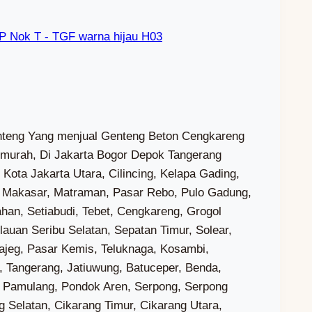
 Nok T - TGF warna hijau H03
mbi Barat, Salembaran Jaya, Buaran Bambu, Buaran Mangga, Bunisari, Gaga, Kiara Payung, Kohod, Kramat, Laksana, Paku Alam, Rawa Boni, Sukawali, Surya Bahari, Kayu Agung, Kayu Bongkok, Mekar Jaya, Pisangan Jaya, Pondok Jaya, Sarakan, Cukanggalih, Curug Wetan, Kadu, Kadu Jaya, Binong, Curug Kulon, Sukabakti, Bitung Jaya, Bojong, Budi Mulya, Cibadak, Pasir Gadung, Pasir Jaya, Sukadamai, Talaga, Bunder, Ciakar, Peusar, Ranca Iyuh, Ranca Kalapa, Serdang Kulon, Mekar Bakti, Babat, Bojongkamal, Ciangir, Cirarab, Palasari, Rancagong, Serdang Wetan, Babakan, Cicalengka, Cihuni, Cijantra, Jatake, Kadu Sirung, Karang Tenga, Lengkong Kulon, Malang Nengah, Situ Gadung, Medang, Cibogo, Dangdang, Mekar Wangi, Sampora, Suradita, Bunar, Buniayu, Kaliasin, Kubang, Merak, Parahu, Curug Sangereng, Bencongan, Bencongan Indah, Bojong Nangka, Pakulonan Barat, Badak Anom, Sindangasih, Sindangpanon, Sindangsono, Sukaharja, Wanakerta, Buaran Indah, Cikokol, Kelapa Indah, Sukarasa, Tanah Tinggi, Alam Jaya, Gandasari, Keroncong, Manis Jaya, Batujaya, Batusari, Kebon Besar, Poris Gaga, Poris Gaga Baru, Poris Jaya, Belendung, Jurumudi, Jurumudi Baru, Pajang, Cipondoh Indah, Cipondoh Makmur, Gondrong, Kenanga, Petir, Poris Plawad, Poris Plawad Indah, Poris Plawad Utara, Paninggilan, Paninggilan Utara, Parung Serab, Sudimara Barat, Sudimara Jaya, Sudimara Selatan, Sudimara Timur, Tajur, Bojong Jaya, Bugel, Cimone, Cimone Jaya, Gerendeng, Karawaci Baru, Koang Jaya, Nambo Jaya, Nusa Jaya, Pabuaran Tumpeng, Pasar Baru, Sukajadi, Sumur Pacing, Gebang Raya, Gembor, Periuk Jaya, Sangiang Jaya, Cibodasari, Cibodas Baru, Panunggangan Barat, Uwung Jaya, Karangsari, Kedaung Baru, Kedaung Wetan, Selapajang Jaya, Cipete, Kunciran, Kunciran Indah, Kunciran Jaya, Nerogtog, Pakojan, Panunggangan, Panunggangan Timur, Panunggangan Utara, Sudimara Pinang, Karang Mulya, Karang Timur, Parung Jaya, Pedurenan, Pondok Bahar, Pondok Pucung, Cipadu, Cipadu Jaya, Kreo, Kreo Selatan, Larangan Indah, Larangan Selatan, Larangan Utara, Jombang, Sawah Baru, Sawah Lama, Serua, Serua Indah, Cempaka Putih, Pisangan, Pondok Ranji, Rempoa, Rengas, Benda Baru, Pamulang Barat, Pamulang Timur, Pondok Benda, Pondok Cabe Ilir, Pondok Cabe Udik, Jurangmangu Barat, Jurangmangu Timur, Pondok Kacang Barat, Pondok Kacang Timur, Perigi Lama, Perigi Baru, Pondok Karya, Pondok Betung, Buaran, Ciater, Cilenggang, Lengkong Gudang, Lengkong Gudang Timur, Lengkong Wetan, Rawa Buntu, Rawa Mekar Jaya, Jelupang, Lengkong Karya, Pakualam, Pakulonan, Paku Jaya, Pondok Jagung, Pondok Jagung Timur, Bakti Jaya, Kademangan, Keranggan, Muncul, Babelan Kota, Bunibakti, Huripjaya, Kedungjaya, Kedungpengawas, Muarabakti, Pantai Hurip, Bahagia, Kebalen, Karangindah, Karangmulya, Medalkrisna, Sukabungah, Sukamukti, Jayabakti, Jayalaksana, Lenggahjaya, Lenggahsari, Setiajaya, Setialaksana, Sindangjaya, Cibarusahjaya, Cibarusahkota, Ridogalih, Ridomanah, Sin