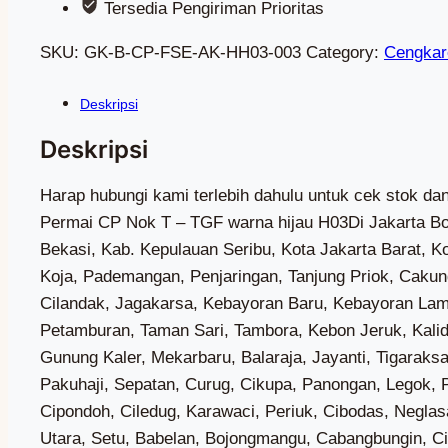
Tersedia Pengiriman Prioritas
SKU:
GK-B-CP-FSE-AK-HH03-003
Category:
Cengkar
Harap hubungi kami terlebih dahulu untuk cek stok dan biaya kirim Wa (0851-7318-3221) — Kami Adalah Toko Genteng Yang menjual Genteng Beton Cengkareng Permai CP Nok T – TGF warna hijau H03Di Jakarta Bogor Depok Tangerang Bekasi Terdekat, Terlaris, Terbaik, Termurah, Di Jakarta Bogor Depok Tangerang Bekasi, Kab. Kepulauan Seribu, Kota Jakarta Barat, Kota Jakarta Pusat, Kota Jakarta Selatan, Kota Jakarta Timur, Kota Jakarta Utara, Cilincing, Kelapa Gading, Koja, Pademangan, Penjaringan, Tanjung Priok, Cakung, Cipayung, Ciracas, Duren Sawit, Jatinegara, Kramat Jati, Makasar, Matraman, Pasar Rebo, Pulo Gadung, Cilandak, Jagakarsa, Kebayoran Baru, Kebayoran Lama, Mampang Prapatan, Pancoran, Pasar Minggu, Pesanggrahan, Setiabudi, Tebet, Cengkareng, Grogol Petamburan, Taman Sari, Tambora, Kebon Jeruk, Kalideres, Palmerah, Kembangan, Kepulauan Seribu Utara, Kepulauan Seribu Selatan, Sepatan Timur, Solear, Gunung Kaler, Mekarbaru, Balaraja, Jayanti, Tigaraksa, Jambe, Cisoka, Kresek, Kronjo, Mauk, Kemiri, Sukadiri, Rajeg, Pasar Kemis, Teluknaga, Kosambi, Pakuhaji, Sepatan, Curug, Cikupa, Panongan, Legok, Pagedangan, Cisauk, Sukamulya, Kelapa Dua, Sindang Jaya, Tangerang, Jatiuwung, Batuceper, Benda, Cipondoh, Ciledug, Karawaci, Periuk, Cibodas, Neglasari, Pinang, Karangtengah, Larangan, Ciputat, Ciputat Timur, Pamulang, Pondok Aren, Serpong, Serpong Utara, Setu, Babelan, Bojongmangu, Cabangbungin, Cibarusah, Cibitung, Cikarang Barat, Cikarang Pusat, Cikarang Selatan, Cikarang Timur, Cikarang Utara, Karangbahagia, Kedungwaringin, Muara Gembong, Pebayuran, Serang Baru, Sukakarya, Sukatani, Sukawangi, Tambelang, Tambun Selatan, Tambun Utara, Tarumajaya, Bantar Gebang, Bekasi Barat, Bekasi Selatan, Bekasi Timur, Bekasi Utara, Jatiasih, Jatisampurna, Medan Satria, Mustika Jaya, Pondok Gede, Pondok Melati, Rawalumbu, Babakan Madang, Bojonggede, Caringin, Cariu, Ciampea, Ciawi, Cibinong, Cibungbulang, Cigombong, Cigudeg, Cijeruk, Cileungsi, Ciomas, Cisarua, Ciseeng, Citeureup, Dramaga, Gunung Putri, Gunungsindur, Jasinga, Jonggol, Kemang, Klapanunggal, Leuwiliang, Leuwisadeng, Megamendung, Nanggung, Pamijahan, Parung, Parung Panjang, Ranca Bungur, Rumpin, Sukajaya, Sukamakmur, Sukaraja, Tajur Halang, Tamansari, Tanjungsari, Tenjo, Tenjolaya, Bogor Barat, Bogor Selatan, Bogor Tengah, Bogor Timur, Bogor Utara, Tanah Sareal, Agrabinta, Bojongpicung, Campaka, Campaka Mulya, Cianjur, Cibeber, Cidaun, Cijati, Cikadu, Cikalongkulon, Cilaku, Cipanas, Ciranjang, Cugenang, Gekbrong, Haurwangi, Kadupandak, Leles, Mande, Naringgul, Pacet, Pagelaran, Pasirkuda, Sindangbarang, Sukaluyu, Sukanagara, Sukaresmi, Takokak, Tanggeung, Warungkondang, Beji, Bojongsari, Cilodong, Cimanggis, Cinere, Limo, Pancoran Mas, Sawangan, Sukmajaya, Tapos, Gading Serpong, Alam Sutera, BSD, Kawasan Puncak Bogor, Kalibaru, Marunda, Rorotan, Semper Barat, Semper Timur, Sukapura, Kelapa Gading Barat, Kelapa Gading Timur, Pegangsaan Dua, Lagoa, Rawa Badak Selatan, Rawa Badak Utara, Tugu Selatan, Tugu Utara, Ancol, Pademangan Barat, Pademangan Timur, Kamal Muara, Kapuk Muara, Pejagalan, Pluit, Kebon Bawang, Papanggo, Sungai Bambu, Sunter Agung, Sunter Jaya, Warakas, Cakung Barat, Cakung Timur, Penggilingan, Pulo Gebang, Rawa Terate, Ujung Menteng, Bambu Apus, Ceger, Cilangkap, Lubang Buaya, Munjul, Pondok Ranggon, Cibubur, Kelapa Dua Wetan, Rambutan, Susukan, Klender, Malaka