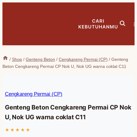
Skip
to
CARI
content
KEBUTUHANMU
/
Shop
/
Genteng Beton
/
Cengkareng Permai (CP)
/
Genteng
Beton Cengkareng Permai CP Nok U, Nok UG warna coklat C11
Cengkareng Permai (CP)
Genteng Beton Cengkareng Permai CP Nok
U, Nok UG warna coklat C11