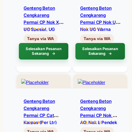
Genteng Beton
Genteng Beton
Cengkareng
Cengkareng
Permai CP Nok XG,
Permai CP Nok U,
UG Spesial, UG
Nok UG Warna
Jure Warna Coklat
Coklat C12
C12
Selesaikan Pesanan
Selesaikan Pesanan
Sekarang
Sekarang
Genteng Beton
Genteng Beton
Cengkareng
Cengkareng
Permai CP Cat
Permai CP Nok A,
Karpus (per Ltr)
AG, Nok L Pendek
Warna Coklat C11
Warna Abu-Abu