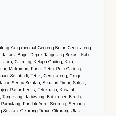
, Salembaran Jaya, Buaran Bambu, Buaran Mangga, Bunisari, Gaga, Kiara Payung, Kohod, Kramat, Laksana, Paku Alam, Rawa Boni, Sukawali, Surya Bahari, Kayu Agung, Kayu Bongkok, Mekar Jaya, Pisangan Jaya, Pondok Jaya, Sarakan, Cukanggalih, Curug Wetan, Kadu, Kadu Jaya, Binong, Curug Kulon, Sukabakti, Bitung Jaya, Bojong, Budi Mulya, Cibadak, Pasir Gadung, Pasir Jaya, Sukadamai, Talaga, Bunder, Ciakar, Peusar, Ranca Iyuh, Ranca Kalapa, Serdang Kulon, Mekar Bakti, Babat, Bojongkamal, Ciangir, Cirarab, Palasari, Rancagong, Serdang Wetan, Babakan, Cicalengka, Cihuni, Cijantra, Jatake, Kadu Sirung, Karang Tenga, Lengkong Kulon, Malang Nengah, Situ Gadung, Medang, Cibogo, Dangdang, Mekar Wangi, Sampora, Suradita, Bunar, Buniayu, Kaliasin, Kubang, Merak, Parahu, Curug Sangereng, Bencongan, Bencongan Indah, Bojong Nangka, Pakulonan Barat, Badak Anom, Sindangasih, Sindangpanon, Sindangsono, Sukaharja, Wanakerta, Buaran Indah, Cikokol, Kelapa Indah, Sukarasa, Tanah Tinggi, Alam Jaya, Gandasari, Keroncong, Manis Jaya, Batujaya, Batusari, Kebon Besar, Poris Gaga, Poris Gaga Baru, Poris Jaya, Belendung, Jurumudi, Jurumudi Baru, Pajang, Cipondoh Indah, Cipondoh Makmur, Gondrong, Kenanga, Petir, Poris Plawad, Poris Plawad Indah, Poris Plawad Utara, Paninggilan, Paninggilan Utara, Parung Serab, Sudimara Barat, Sudimara Jaya, Sudimara Selatan, Sudimara Timur, Tajur, Bojong Jaya, Bugel, Cimone, Cimone Jaya, Gerendeng, Karawaci Baru, Koang Jaya, Nambo Jaya, Nusa Jaya, Pabuaran Tumpeng, Pasar Baru, Sukajadi, Sumur Pacing, Gebang Raya, Gembor, Periuk Jaya, Sangiang Jaya, Cibodasari, Cibodas Baru, Panunggangan Barat, Uwung Jaya, Karangsari, Kedaung Baru, Kedaung Wetan, Selapajang Jaya, Cipete, Kunciran, Kunciran Indah, Kunciran Jaya, Nerogtog, Pakojan, Panunggangan, Panunggangan Timur, Panunggangan Utara, Sudimara Pinang, Karang Mulya, Karang Timur, Parung Jaya, Pedurenan, Pondok Bahar, Pondok Pucung, Cipadu, Cipadu Jaya, Kreo, Kreo Selatan, Larangan Indah, Larangan Selatan, Larangan Utara, Jombang, Sawah Baru, Sawah Lama, Serua, Serua Indah, Cempaka Putih, Pisangan, Pondok Ranji, Rempoa, Rengas, Benda Baru, Pamulang Barat, Pamulang Timur, Pondok Benda, Pondok Cabe Ilir, Pondok Cabe Udik, Jurangmangu Barat, Jurangmangu Timur, Pondok Kacang Barat, Pondok Kacang Timur, Perigi Lama, Perigi Baru, Pondok Karya, Pondok Betung, Buaran, Ciater, Cilenggang, Lengkong Gudang, Lengkong Gudang Timur, Lengkong Wetan, Rawa Buntu, Rawa Mekar Jaya, Jelupang, Lengkong Karya, Pakualam, Pakulonan, Paku Jaya, Pondok Jagung, Pondok Jagung Timur, Bakti Jaya, Kademangan, Keranggan, Muncul, Babelan Kota, Bunibakti, Huripjaya, Kedungjaya, Kedungpengawas, Muarabakti, Pantai Hurip, Bahagia, Kebalen, Karangindah, Karangmulya, Medalkrisna, Sukabungah, Sukamukti, Jayabakti, Jayalaksana, Lenggahjaya, Lenggahsari, Setiajaya, Setialaksana, Sindangjaya, Cibarusahjaya, Cibarusahkota, Ridogalih, Ridomanah, Sindangmulya