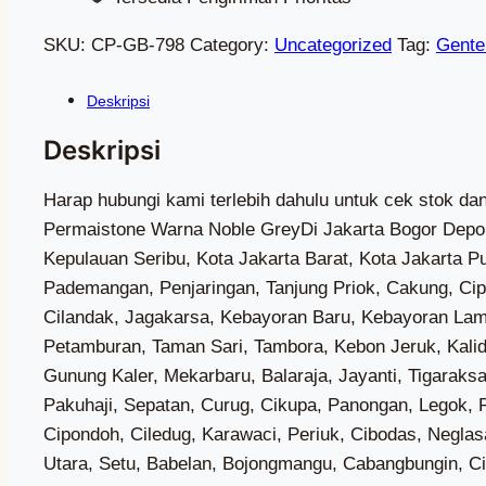
SKU:
CP-GB-798
Category:
Uncategorized
Tag:
Gente
Harap hubungi kami terlebih dahulu untuk cek stok dan biaya kirim Wa (0851-7318-3221) — Kami Adalah Toko Genteng Yang menjual Genteng Beton Cengkareng Permaistone Warna Noble GreyDi Jakarta Bogor Depok Tangerang Bekasi Terdekat, Terlaris, Terbaik, Termurah, Di Jakarta Bogor Depok Tangerang Bekasi, Kab. Kepulauan Seribu, Kota Jakarta Barat, Kota Jakarta Pusat, Kota Jakarta Selatan, Kota Jakarta Timur, Kota Jakarta Utara, Cilincing, Kelapa Gading, Koja, Pademangan, Penjaringan, Tanjung Priok, Cakung, Cipayung, Ciracas, Duren Sawit, Jatinegara, Kramat Jati, Makasar, Matraman, Pasar Rebo, Pulo Gadung, Cilandak, Jagakarsa, Kebayoran Baru, Kebayoran Lama, Mampang Prapatan, Pancoran, Pasar Minggu, Pesanggrahan, Setiabudi, Tebet, Cengkareng, Grogol Petamburan, Taman Sari, Tambora, Kebon Jeruk, Kalideres, Palmerah, Kembangan, Kepulauan Seribu Utara, Kepulauan Seribu Selatan, Sepatan Timur, Solear, Gunung Kaler, Mekarbaru, Balaraja, Jayanti, Tigaraksa, Jambe, Cisoka, Kresek, Kronjo, Mauk, Kemiri, Sukadiri, Rajeg, Pasar Kemis, Teluknaga, Kosambi, Pakuhaji, Sepatan, Curug, Cikupa, Panongan, Legok, Pagedangan, Cisauk, Sukamulya, Kelapa Dua, Sindang Jaya, Tangerang, Jatiuwung, Batuceper, Benda, Cipondoh, Ciledug, Karawaci, Periuk, Cibodas, Neglasari, Pinang, Karangtengah, Larangan, Ciputat, Ciputat Timur, Pamulang, Pondok Aren, Serpong, Serpong Utara, Setu, Babelan, Bojongmangu, Cabangbungin, Cibarusah, Cibitung, Cikarang Barat, Cikarang Pusat, Cikarang Selatan, Cikarang Timur, Cikarang Utara, Karangbahagia, Kedungwaringin, Muara Gembong, Pebayuran, Serang Baru, Sukakarya, Sukatani, Sukawangi, Tambelang, Tambun Selatan, Tambun Utara, Tarumajaya, Bantar Gebang, Bekasi Barat, Bekasi Selatan, Bekasi Timur, Bekasi Utara, Jatiasih, Jatisampurna, Medan Satria, Mustika Jaya, Pondok Gede, Pondok Melati, Rawalumbu, Babakan Madang, Bojonggede, Caringin, Cariu, Ciampea, Ciawi, Cibinong, Cibungbulang, Cigombong, Cigudeg, Cijeruk, Cileungsi, Ciomas, Cisarua, Ciseeng, Citeureup, Dramaga, Gunung Putri, Gunungsindur, Jasinga, Jonggol, Kemang, Klapanunggal, Leuwiliang, Leuwisadeng, Megamendung, Nanggung, Pamijahan, Parung, Parung Panjang, Ranca Bungur, Rumpin, Sukajaya, Sukamakmur, Sukaraja, Tajur Halang, Tamansari, Tanjungsari, Tenjo, Tenjolaya, Bogor Barat, Bogor Selatan, Bogor Tengah, Bogor Timur, Bogor Utara, Tanah Sareal, Agrabinta, Bojongpicung, Campaka, Campaka Mulya, Cianjur, Cibeber, Cidaun, Cijati, Cikadu, Cikalongkulon, Cilaku, Cipanas, Ciranjang, Cugenang, Gekbrong, Haurwangi, Kadupandak, Leles, Mande, Naringgul, Pacet, Pagelaran, Pasirkuda, Sindangbarang, Sukaluyu, Sukanagara, Sukaresmi, Takokak, Tanggeung, Warungkondang, Beji, Bojongsari, Cilodong, Cimanggis, Cinere, Limo, Pancoran Mas, Sawangan, Sukmajaya, Tapos, Gading Serpong, Alam Sutera, BSD, Kawasan Puncak Bogor, Kalibaru, Marunda, Rorotan, Semper Barat, Semper Timur, Sukapura, Kelapa Gading Barat, Kelapa Gading Timur, Pegangsaan Dua, Lagoa, Rawa Badak Selatan, Rawa Badak Utara, Tugu Selatan, Tugu Utara, Ancol, Pademangan Barat, Pademangan Timur, Kamal Muara, Kapuk Muara, Pejagalan, Pluit, Kebon Bawang, Papanggo, Sungai Bambu, Sunter Agung, Sunter Jaya, Warakas, Cakung Barat, Cakung Timur, Penggilingan, Pulo Gebang, Rawa Terate, Ujung Menteng, Bambu Apus, Ceger, Cilangkap, Lubang Buaya, Munjul, Pondok Ranggon, Cibubur, Kelapa Dua Wetan, Rambutan, Susukan, Klender, Malaka Jaya, Ma