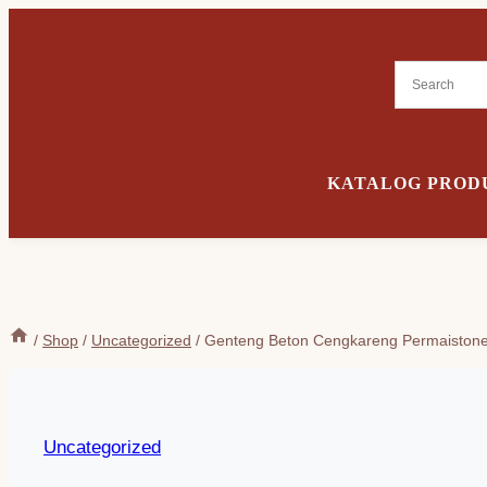
Skip
to
content
KATALOG PROD
/
Shop
/
Uncategorized
/
Genteng Beton Cengkareng Permaiston
Uncategorized