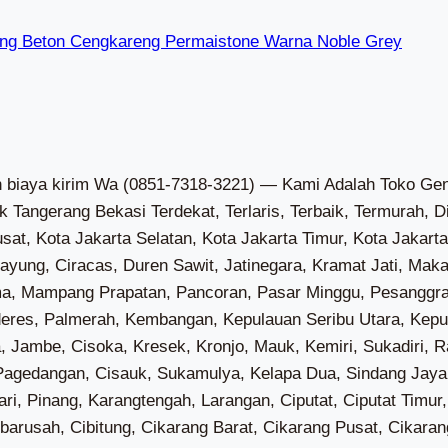
ng Beton Cengkareng Permaistone Warna Noble Grey
laka Sari, Pondok Bambu, Pondok Kelapa, Pondok Kopi, Bali Mester, Bidara Cina, Cipinang Besar Selatan, Cipinang Besar Utara, Cipinang Cempedak, Cipinang Muara, Kampung Melayu, Rawa Bunga, Balekambang, Batu Ampar, Cawang, Cililitan, Dukuh, Tengah, Cipinang Melayu, Halim Perdana Kusuma, Kebon Pala, Pinang Ranti, Kayu Manis, Kebon Manggis, Pal Meriam, Pisangan Baru, Utan Kayu Selatan, Utan Kayu Utara, Baru, Cijantung, Gedong, Kalisari, Pekayon, Cipinang, Jati, Jatinegara Kaum, Kayu Putih, Pisangan Timur, Rawamangun, Cilandak Barat, Cipete Selatan, Gandaria Selatan, Lebak Bulus, Pondok Labu, Ciganjur, Cipedak, Lenteng Agung, Srengseng Sawah, Tanjung Barat, Cipete Utara, Gandaria Utara, Gunung, Kramat Pela, Melawai, Petogogan, Pulo, Rawa Barat, Selong, Senayan, Cipulir, Grogol Selatan, Grogol Utara, Kebayoran Lama Selatan, Kebayoran Lama Utara, Pondok Pinang, Bangka, Kuningan Barat, Pela Mampang, Tegal Parang, Cikoko, Duren Tiga, Kalibata, Pengadegan, Rawajati, Cilandak Timur, Jati Padang, Kebagusan, Pejaten Barat, Pejaten Timur, Ragunan, Bintaro, Petukangan Selatan, Petukangan Utara, Ulujami, Guntur, Karet Kuningan, Karet Semanggi, Karet, Kuningan Timur, Menteng Atas, Pasar Manggis, Bukit Duri, Kebon Baru, Manggarai Selatan, Manggarai, Menteng Dalam, Tebet Barat, Tebet Timur, Cengkareng Barat, Cengkareng Timur, Duri Kosambi, Kapuk, Kedaung Kali Angke, Rawa Buaya, Grogol, Jelambar Baru, Jelambar, Tanjung Duren Selatan, Tanjung Duren Utara, Tomang, Wijaya Kusuma, Glodok, Keagungan, Krukut, Mangga Besar, Maphar, Pinangsia, Tangki, Angke, Duri Selatan, Duri Utara, Jembatan Besi, Jembatan Lima, Kali Anyar, Krendang, Pekojan, Roa Malaka, Tanah Sereal, Duri Kepa, Kedoya Selatan, Kedoya Utara, Sukabumi Selatan, Sukabumi Utara, Kamal, Pegadungan, Semanan, Tegal Alur, Jatipulo, Kemanggisan, Kota Bambu Selatan, Kota Bambu Utara, Slipi, Joglo, Kembangan Selatan, Kembangan Utara, Meruya Selatan, Meruya Utara, Srengseng, Pulau Harapan, Pulau Kelapa, Pulau Panggang, Pulau Pari, Pulau Tidung, Pulau Untung Jawa, Gempol Sari, Jati Mulya, Kampung Kelor, Kedaung Barat, Lebak Wangi, Pondok Kelor, Sangiang, Tanah Merah, Cikareo, Cikasungka, Cikuya, Cireundeu, Pasanggrahan, Cibetok, Cipaeh, Kandawati, Kedung, Onyam, Rancagede, Sidoko, Tamiang, Gandaria, Jenggot, Kedaung, Klutuk, Kosambi Dalam, Waliwis, Cangkudu, Gembong, Saga, Sentul, Sentul Jaya, Sukamurni, Talagasari, Tobat, Cikande, Dangdeur, Pabuaran, Pangkat, Pasir Gintung, Pasir Muncang, Sumurbandung, Bantar Panjang, Cileles, Cisereh, Margasari, Matagara, Pasir Bolang, Pasir Nangka, Pematang, Pete, Sodong, Tegalsari, Kadu Agung, Ancol Pasir, Daru, Kutruk, Mekarsari, Pasir Barat, Ranca Buaya, Sukamanah, Taban, Tipar Raya, Bojong Loa, Carenang, Cempaka, Cibugel, Jeungjing, Karangharja, Selapajang, Jengkol, Kemuning, Koper, Pasir Ampo, Patrasana, Rancailat, Renged, Talok, Bakung, Blukbuk, Cirumpak, Muncung, Pagedangan Ilir, Pagedangan Udik, Pagenjahan, Pasilian, Pasir, Banyu Asih, Gunung Sari, Jatiwaringin, Kedung Dalem, Ketapang, Marga Mulya, Mauk Barat, Sasak, Tanjung Anom, Tegal Kunir Kidul, Tegal Kunir Lor, Mauk Timur, Karang Anyar, Klebet, Legok Suka Maju, Lontar, Patramanggala, Ranca Labuh, Buaran Jati, Gintung, Karang Serang, Mekar Kondang, Rawa Kidang, Daon, Jambu Karya, Lembangsari, Pangarengan, Rajeg Mulya, Ranca Bango, Sukasari, Tanjakan, Tanjakan Mekar, Gelam Jaya, Pangadegan, Suka Asih, Sukamantri, Kuta Baru, Kutabumi, Kuta Jaya, Sindangsari, Babakan Asem, Bojong Renged, Kampung Besar, Kampung Melayu Barat, Kampung Melayu Timur, Keboncau, Lemo, Muara, Pangkalan, Tanjung Burung, Tanjung Pasir, Tegal Angus, Belimbing, Cengklong, Kosambi Timur, Rawa Burung, Rawa Rengas, Salembaran Jati, Dadap, Kosambi Barat