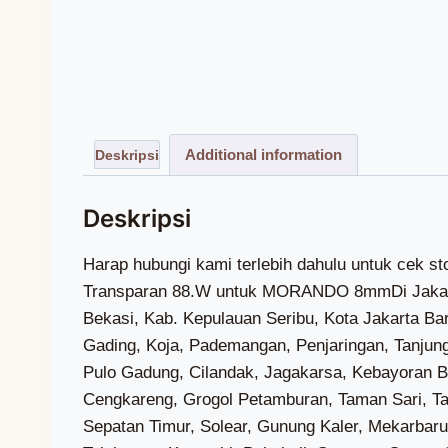
Additional information
Harap hubungi kami terlebih dahulu untuk cek stok dan biaya kirim Wa (0851-7318-3221) — Kami Adalah Toko Genteng Yang menjual Genteng Kaca Transparan 88.W untuk MORANDO 8mmDi Jakarta Bogor Depok Tangerang Bekasi Terdekat, Terlaris, Terbaik, Termurah, Di Jakarta Bogor Depok Tangerang Bekasi, Kab. Kepulauan Seribu, Kota Jakarta Barat, Kota Jakarta Pusat, Kota Jakarta Selatan, Kota Jakarta Timur, Kota Jakarta Utara, Cilincing, Kelapa Gading, Koja, Pademangan, Penjaringan, Tanjung Priok, Cakung, Cipayung, Ciracas, Duren Sawit, Jatinegara, Kramat Jati, Makasar, Matraman, Pasar Rebo, Pulo Gadung, Cilandak, Jagakarsa, Kebayoran Baru, Kebayoran Lama, Mampang Prapatan, Pancoran, Pasar Minggu, Pesanggrahan, Setiabudi, Tebet, Cengkareng, Grogol Petamburan, Taman Sari, Tambora, Kebon Jeruk, Kalideres, Palmerah, Kembangan, Kepulauan Seribu Utara, Kepulauan Seribu Selatan, Sepatan Timur, Solear, Gunung Kaler, Mekarbaru, Balaraja, Jayanti, Tigaraksa, Jambe, Cisoka, Kresek, Kronjo, Mauk, Kemiri, Sukadiri, Rajeg, Pasar Kemis, Teluknaga, Kosambi, Pakuhaji, Sepatan, Curug, Cikupa, Panongan, Legok, Pagedangan, Cisauk, Sukamulya, Kelapa Dua, Sindang Jaya, Tangerang, Jatiuwung, Batuceper, Benda, Cipondoh, Ciledug, Karawaci, Periuk, Cibodas, Neglasari, Pinang, Karangtengah, Larangan, Ciputat, Ciputat Timur, Pamulang, Pondok Aren, Serpong, Serpong Utara, Setu, Babelan, Bojongmangu, Cabangbungin, Cibarusah, Cibitung, Cikarang Barat, Cikarang Pusat, Cikarang Selatan, Cikarang Timur, Cikarang Utara, Karangbahagia, Kedungwaringin, Muara Gembong, Pebayuran, Serang Baru, Sukakarya, Sukatani, Sukawangi, Tambelang, Tambun Selatan, Tambun Utara, Tarumajaya, Bantar Gebang, Bekasi Barat, Bekasi Selatan, Bekasi Timur, Bekasi Utara, Jatiasih, Jatisampurna, Medan Satria, Mustika Jaya, Pondok Gede, Pondok Melati, Rawalumbu, Babakan Madang, Bojonggede, Caringin, Cariu, Ciampea, Ciawi, Cibinong, Cibungbulang, Cigombong, Cigudeg, Cijeruk, Cileungsi, Ciomas, Cisarua, Ciseeng, Citeureup, Dramaga, Gunung Putri, Gunungsindur, Jasinga, Jonggol, Kemang, Klapanunggal, Leuwiliang, Leuwisadeng, Megamendung, Nanggung, Pamijahan, Parung, Parung Panjang, Ranca Bungur, Rumpin, Sukajaya, Sukamakmur, Sukaraja, Tajur Halang, Tamansari, Tanjungsari, Tenjo, Tenjolaya, Bogor Barat, Bogor Selatan, Bogor Tengah, Bogor Timur, Bogor Utara, Tanah Sareal, Agrabinta, Bojongpicung, Campaka, Campaka Mulya, Cianjur, Cibeber, Cidaun, Cijati, Cikadu, Cikalongkulon, Cilaku, Cipanas, Ciranjang, Cugenang, Gekbrong, Haurwangi, Kadupandak, Leles, Mande, Naringgul, Pacet, Pagelaran, Pasirkuda, Sindangbarang, Sukaluyu, Sukanagara, Sukaresmi, Takokak, Tanggeung, Warungkondang, Beji, Bojongsari, Cilodong, Cimanggis, Cinere, Limo, Pancoran Mas, Sawangan, Sukmajaya, Tapos, Gading Serpong, Alam Sutera, BSD, Kawasan Puncak Bogor, Kalibaru, Marunda, Rorotan, Semper Barat, Semper Timur, Sukapura, Kelapa Gading Barat, Kelapa Gading Timur, Pegangsaan Dua, Lagoa, Rawa Badak Selatan, Rawa Badak Utara, Tugu Selatan, Tugu Utara, Ancol, Pademangan Barat, Pademangan Timur, Kamal Muara, Kapuk Muara, Pejagalan, Pluit, Kebon Bawang, Papanggo, Sungai Bambu, Sunter Agung, Sunter Jaya, Warakas, Cakung Barat, Cakung Timur, Penggilingan, Pulo Gebang, Rawa Terate, Ujung Menteng, Bambu Apus, Ceger, Cilangkap, Lubang Buaya, Munjul, Pondok Ran