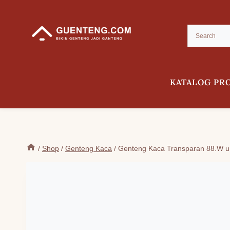
Skip
to
content
KATALOG PR
/
Shop
/
Genteng Kaca
/
Genteng Kaca Transparan 88.W