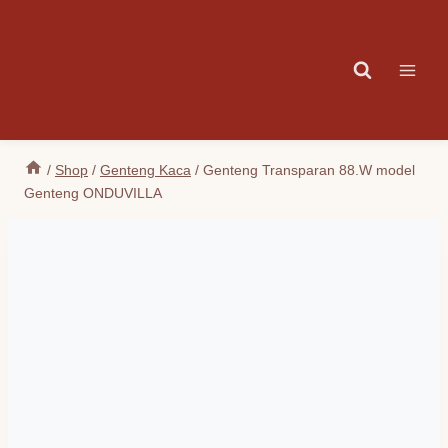
Skip
to
content
/
Shop
/
Genteng Kaca
/
Genteng Transparan 88.W model
Genteng ONDUVILLA