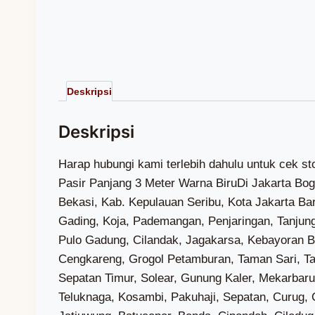
Harap hubungi kami terlebih dahulu untuk cek stok dan biaya kirim Wa (0851-7318-3221) — Kami Adalah Toko Genteng Yang menjual Nok Spandek Metal Pasir Panjang 3 Meter Warna BiruDi Jakarta Bogor Depok Tangerang Bekasi Terdekat, Terlaris, Terbaik, Termurah, Di Jakarta Bogor Depok Tangerang Bekasi, Kab. Kepulauan Seribu, Kota Jakarta Barat, Kota Jakarta Pusat, Kota Jakarta Selatan, Kota Jakarta Timur, Kota Jakarta Utara, Cilincing, Kelapa Gading, Koja, Pademangan, Penjaringan, Tanjung Priok, Cakung, Cipayung, Ciracas, Duren Sawit, Jatinegara, Kramat Jati, Makasar, Matraman, Pasar Rebo, Pulo Gadung, Cilandak, Jagakarsa, Kebayoran Baru, Kebayoran Lama, Mampang Prapatan, Pancoran, Pasar Minggu, Pesanggrahan, Setiabudi, Tebet, Cengkareng, Grogol Petamburan, Taman Sari, Tambora, Kebon Jeruk, Kalideres, Palmerah, Kembangan, Kepulauan Seribu Utara, Kepulauan Seribu Selatan, Sepatan Timur, Solear, Gunung Kaler, Mekarbaru, Balaraja, Jayanti, Tigaraksa, Jambe, Cisoka, Kresek, Kronjo, Mauk, Kemiri, Sukadiri, Rajeg, Pasar Kemis, Teluknaga, Kosambi, Pakuhaji, Sepatan, Curug, Cikupa, Panongan, Legok, Pagedangan, Cisauk, Sukamulya, Kelapa Dua, Sindang Jaya, Tangerang, Jatiuwung, Batuceper, Benda, Cipondoh, Ciledug, Karawaci, Periuk, Cibodas, Neglasari, Pinang, Karangtengah, Larangan, Ciputat, Ciputat Timur, Pamulang, Pondok Aren, Serpong, Serpong Utara, Setu, Babelan, Bojongmangu, Cabangbungin, Cibarusah, Cibitung, Cikarang Barat, Cikarang Pusat, Cikarang Selatan, Cikarang Timur, Cikarang Utara, Karangbahagia, Kedungwaringin, Muara Gembong, Pebayuran, Serang Baru, Sukakarya, Sukatani, Sukawangi, Tambelang, Tambun Selatan, Tambun Utara, Tarumajaya, Bantar Gebang, Bekasi Barat, Bekasi Selatan, Bekasi Timur, Bekasi Utara, Jatiasih, Jatisampurna, Medan Satria, Mustika Jaya, Pondok Gede, Pondok Melati, Rawalumbu, Babakan Madang, Bojonggede, Caringin, Cariu, Ciampea, Ciawi, Cibinong, Cibungbulang, Cigombong, Cigudeg, Cijeruk, Cileungsi, Ciomas, Cisarua, Ciseeng, Citeureup, Dramaga, Gunung Putri, Gunungsindur, Jasinga, Jonggol, Kemang, Klapanunggal, Leuwiliang, Leuwisadeng, Megamendung, Nanggung, Pamijahan, Parung, Parung Panjang, Ranca Bungur, Rumpin, Sukajaya, Sukamakmur, Sukaraja, Tajur Halang, Tamansari, Tanjungsari, Tenjo, Tenjolaya, Bogor Barat, Bogor Selatan, Bogor Tengah, Bogor Timur, Bogor Utara, Tanah Sareal, Agrabinta, Bojongpicung, Campaka, Campaka Mulya, Cianjur, Cibeber, Cidaun, Cijati, Cikadu, Cikalongkulon, Cilaku, Cipanas, Ciranjang, Cugenang, Gekbrong, Haurwangi, Kadupandak, Leles, Mande, Naringgul, Pacet, Pagelaran, Pasirkuda, Sindangbarang, Sukaluyu, Sukanagara, Sukaresmi, Takokak, Tanggeung, Warungkondang, Beji, Bojongsari, Cilodong, Cimanggis, Cinere, Limo, Pancoran Mas, Sawangan, Sukmajaya, Tapos, Gading Serpong, Alam Sutera, BSD, Kawasan Puncak Bogor, Kalibaru, Marunda, Rorotan, Semper Barat, Semper Timur, Sukapura, Kelapa Gading Barat, Kelapa Gading Timur, Pegangsaan Dua, Lagoa, Rawa Badak Selatan, Rawa Badak Utara, Tugu Selatan, Tugu Utara, Ancol, Pademangan Barat, Pademangan Timur, Kamal Muara, Kapuk Muara, Pejagalan, Pluit, Kebon Bawang, Papanggo, Sungai Bambu, Sunter Agung, Sunter Jaya, Warakas, Cakung Barat, Cakung Timur