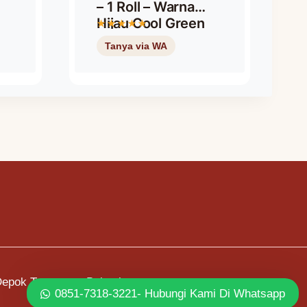
– 1 Roll – Warna
Hijau Cool Green
Depok Tangerang Bekasi
0851-7318-3221- Hubungi Kami Di Whatsapp