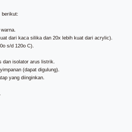
berikut:
 warna.
t dari kaca silika dan 20x lebih kuat dari acrylic).
0o s/d 120o C).
an isolator arus listrik.
impanan (dapat digulung).
tap yang diinginkan.
.