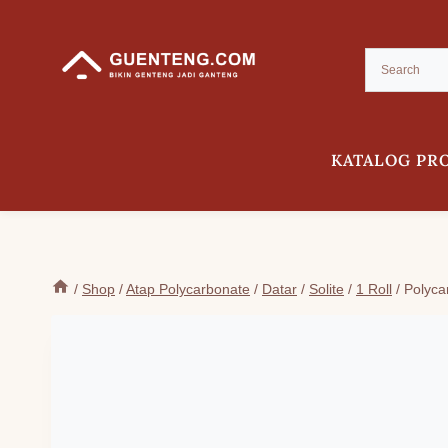
Skip
to
content
KATALOG PR
/
Shop
/
Atap Polycarbonate
/
Datar
/
Solite
/
1 Roll
/
Polyca