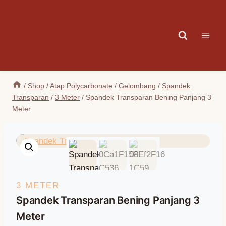
Skip
to
content
/
Shop
/
Atap Polycarbonate
/
Gelombang
/
Spandek
Transparan
/
3 Meter
/
Spandek Transparan Bening Panjang 3
Meter
3 METER
Spandek Transparan Bening Panjang 3
Meter