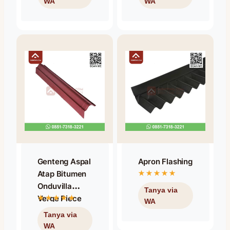
Samping
Warna Hitam
Genteng Aspal
Apron Flashing
Atap Bitumen
Onduvilla
Verge Piece
Shaded Red /
Nok Samping